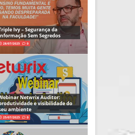
Triple Ivy – Segurança da
Informação Sem Segredos
28/07/2025
0
Webinar Netwrix Auditor:
produtividade e visibilidade do
seu ambiente
25/07/2025
0