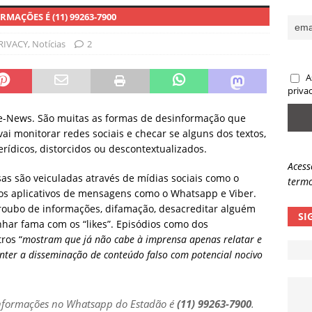
AÇÕES É (11) 99263-7900
ndo a IA toma a decisão errada, quem responde pela conta?
RIVACY
,
Notícias
2
aques a criptomoedas já aultrapassm R$ 150 milhões roubados
A
priva
ake-News. São muitas as formas de desinformação que
vai monitorar redes sociais e checar se alguns dos textos,
rídicos, distorcidos ou descontextualizados.
Acess
sas são veiculadas através de mídias sociais como o
termo
os aplicativos de mensagens como o Whatsapp e Viber.
 roubo de informações, difamação, desacreditar alguém
SI
har fama com os “likes”. Episódios como dos
ros “
mostram que já não cabe à imprensa apenas relatar e
nter a disseminação de conteúdo falso com potencial nocivo
informações no Whatsapp do Estadão é
(11) 99263-7900
.