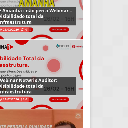
É Amanhã : não perca Webinar –
visibilidade total da
infraestrutura
25/02/2026
0
Webinar Netwrix Auditor:
visibilidade total da
infraestrutura
13/02/2026
0