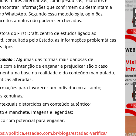
 fontes alternativas, como pesquisas, relatórios e
 é encontrar informações que confirmem ou desmintam a
o WhatsApp. Segundo essa metodologia, opiniões,
onceitos amplos não podem ser checados.
ora do First Draft, centro de estudos ligado ao
d, consultada pelo Estado, as informações problemáticas
s tipos:
pulado
: Algumas das formas mais danosas de
s com a intenção de enganar e prejudicar são o caso
 nenhuma base na realidade e do conteúdo manipulado,
ticas alteradas.
ormações para favorecer um indivíduo ou assunto;
es genuínas;
ntextuais distorcidos em conteúdo autêntico;
exto e manchete, imagens e legendas;
ico com potencial para enganar.
ps://politica.estadao.com.br/blogs/estadao-verifica/