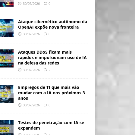
30/07/2026
0
Ataque cibernético autônomo da
OpenAI expõe nova fronteira
30/07/2026
0
Ataques DDoS ficam mais
rápidos e impulsionam uso de IA
na defesa das redes
30/07/2026
2
Empregos de TI que mais vão
mudar com a IA nos próximos 3
anos
30/07/2026
0
Testes de penetração com IA se
expandem
22/07/2026
4