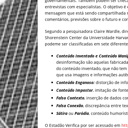
governamentais. Também podem ser checadas
entrevistas com especialistas. O objetivo
mensagem que está sendo compartilhada n
comentários, previsões sobre o futuro e c
Segundo a pesquisadora Claire Wardle, diret
Shorenstein Center da Universidade Harvar
podeme ser classificadas em sete diferente
Conteúdo Inventado e Conteúdo Mani
desinformação são aquelas fabricada
do conteúdo inventado, que não tem
que usa imagens e informações autên
Conteúdo Enganoso:
distorção de inf
Conteúdo Impostor
, imitação de font
Falso Contexto
, inserção de dados co
Falsa Conexão
, discrepância entre t
Sátira
ou
Paródia
, conteúdo humoríst
O Estadão Verifica por ser acessado em
htt