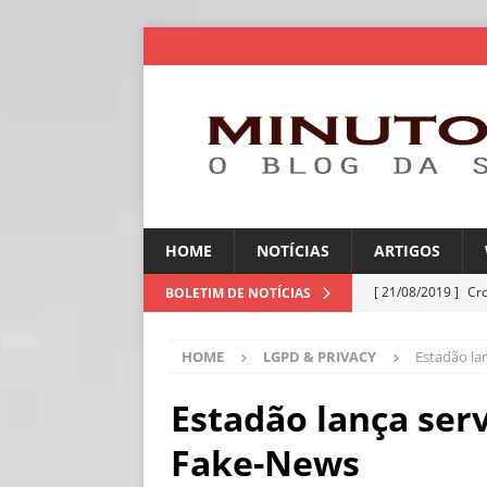
HOME
NOTÍCIAS
ARTIGOS
[ 21/08/2019 ]
Cr
BOLETIM DE NOTÍCIAS
ARTIGOS
HOME
LGPD & PRIVACY
Estadão la
[ 06/08/2026 ]
Sem
[ 06/08/2026 ]
IA 
Estadão lança serv
[ 06/08/2026 ]
Cam
Fake-News
compras
NOTÍC