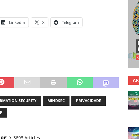
LinkedIn
X
Telegram
AR
RMATION SECURITY
MINDSEC
PRIVACIDADE
P
log
3693 Articles