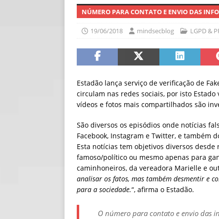
NÚMERO PARA CONTATO E ENVIO DAS INFORM
[ 06/08/2026 ]
Qua
NOTÍCIAS
19/06/2018
mindsecblog
LGPD & P
[ 06/08/2026 ]
At
NOTÍCIAS
Estadão lança serviço de verificação de F
circulam nas redes sociais, por isto Estado 
vídeos e fotos mais compartilhados são inve
São diversos os episódios onde notícias fal
Facebook, Instagram e Twitter, e também d
Esta notícias tem objetivos diversos desde
famoso/político ou mesmo apenas para gan
caminhoneiros, da vereadora Marielle e out
analisar os fatos, mas também desmentir e co
para a sociedade.
“, afirma o Estadão.
O número para contato e envio das 