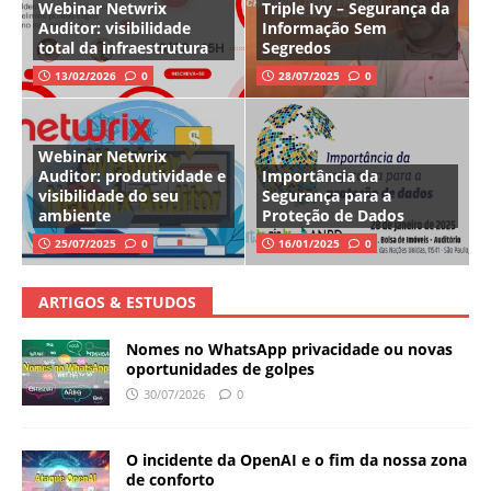
Webinar Netwrix
Triple Ivy – Segurança da
Auditor: visibilidade
Informação Sem
total da infraestrutura
Segredos
13/02/2026
0
28/07/2025
0
Webinar Netwrix
Auditor: produtividade e
Importância da
visibilidade do seu
Segurança para a
ambiente
Proteção de Dados
25/07/2025
0
16/01/2025
0
ARTIGOS & ESTUDOS
Nomes no WhatsApp privacidade ou novas
oportunidades de golpes
30/07/2026
0
O incidente da OpenAI e o fim da nossa zona
de conforto