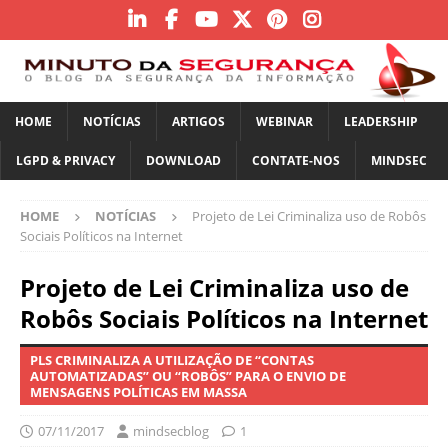
HOME
NOTÍCIAS
ARTIGOS
WEBINAR
LEADERSHIP
LGPD & PRIVACY
DOWNLOAD
CONTATE-NOS
MINDSEC
HOME
NOTÍCIAS
Projeto de Lei Criminaliza uso de Robôs
Sociais Políticos na Internet
Projeto de Lei Criminaliza uso de
Robôs Sociais Políticos na Internet
PLS CRIMINALIZA A UTILIZAÇÃO DE “CONTAS
AUTOMATIZADAS” OU “ROBÔS” PARA O ENVIO DE
MENSAGENS POLÍTICAS EM MASSA
07/11/2017
mindsecblog
1