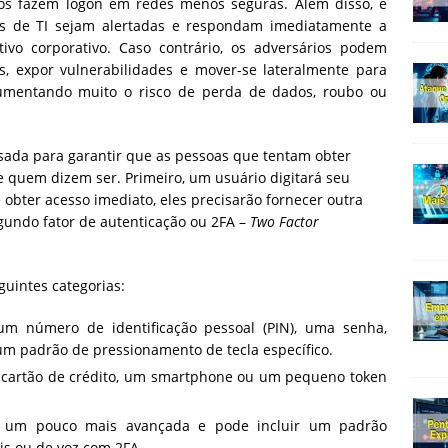
ios fazem logon em redes menos seguras. Além disso, é
s de TI sejam alertadas e respondam imediatamente a
ivo corporativo. Caso contrário, os adversários podem
s, expor vulnerabilidades e mover-se lateralmente para
aumentando muito o risco de perda de dados, roubo ou
ada para garantir que as pessoas que tentam obter
 quem dizem ser. Primeiro, um usuário digitará seu
obter acesso imediato, eles precisarão fornecer outra
undo fator de autenticação ou 2FA –
Two Factor
guintes categorias:
m número de identificação pessoal (PIN), uma senha,
um padrão de pressionamento de tecla específico.
 cartão de crédito, um smartphone ou um pequeno token
 é um pouco mais avançada e pode incluir um padrão
ris ou de voz com 2FA ,