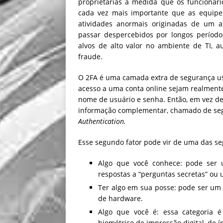
proprietárias à medida que os funcionár
cada vez mais importante que as equipe
atividades anormais originadas de um at
passar despercebidos por longos período
alvos de alto valor no ambiente de TI, 
fraude.
O 2FA é uma camada extra de segurança us
acesso a uma conta online sejam realmente
nome de usuário e senha. Então, em vez de 
informação complementar, chamado de seg
Authentication.
Esse segundo fator pode vir de uma das se
Algo que você conhece: pode ser u
respostas a “perguntas secretas” ou 
Ter algo em sua posse: pode ser um
de hardware.
Algo que você é: essa categoria
biométrico de impressão digital, de í