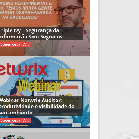
Triple Ivy – Segurança da
Informação Sem Segredos
28/07/2025
0
Webinar Netwrix Auditor:
produtividade e visibilidade do
seu ambiente
25/07/2025
0