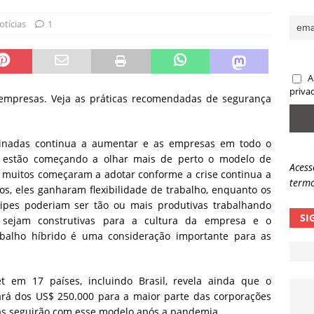
ncidente da OpenAI e o fim da nossa zona de conforto
ARTIGOS
otícias
1
lpes com QR Code entram em nova fase
NOTÍCIAS
A
priva
 empresas. Veja as práticas recomendadas de segurança
inadas continua a aumentar e as empresas em todo o
 estão começando a olhar mais de perto o modelo de
Acess
e muitos começaram a adotar conforme a crise continua a
termo
os, eles ganharam flexibilidade de trabalho, enquanto os
pes poderiam ser tão ou mais produtivas trabalhando
SI
sejam construtivas para a cultura da empresa e o
abalho híbrido é uma consideração importante para as
t em 17 países, incluindo Brasil, revela ainda que o
ará dos US$ 250.000 para a maior parte das corporações
as seguirão com esse modelo após a pandemia.