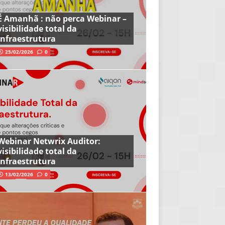
É Amanhã : não perca Webinar –
visibilidade total da
infraestrutura
25/02/2026
0
Webinar Netwrix Auditor:
visibilidade total da
infraestrutura
13/02/2026
0