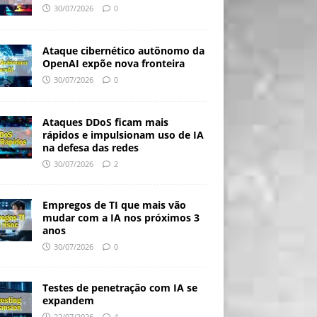
30/07/2026
0
Ataque cibernético autônomo da
OpenAI expõe nova fronteira
30/07/2026
0
Ataques DDoS ficam mais
rápidos e impulsionam uso de IA
na defesa das redes
30/07/2026
2
Empregos de TI que mais vão
mudar com a IA nos próximos 3
anos
30/07/2026
0
Testes de penetração com IA se
expandem
22/07/2026
4