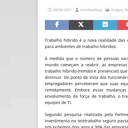
[ 30/07/2026 ]
O i
09/09/2021
mindsecblog
Artigos
,
N
[ 30/07/2026 ]
Go
Trabalho híbrido é a nova realidade das
para ambientes de trabalho híbridos.
À medida que o número de pessoas vac
mundo começam a reabrir, as empresas
trabalho híbrido (remoto e presencial) qu
diminuir. Do ponto de vista dos funcionári
empregadores perceberam que suas equi
remotamente. Embora essas mudanças 
envolvimento da força de trabalho, o tr
equipes de TI.
Segundo pesquisa realizada pela Fortine
investimento no teletrabalho seguro pass
nos próximos dois anos e 30% das empres