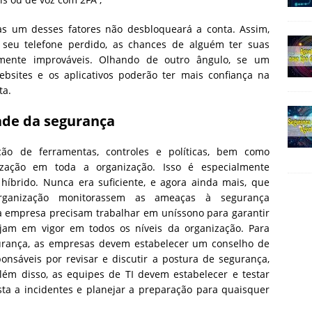
 um desses fatores não desbloqueará a conta. Assim,
eu telefone perdido, as chances de alguém ter suas
amente improváveis. Olhando de outro ângulo, se um
bsites e os aplicativos poderão ter mais confiança na
ta.
ade da segurança
ção de ferramentas, controles e políticas, bem como
ização em toda a organização. Isso é especialmente
íbrido. Nunca era suficiente, e agora ainda mais, que
anização monitorassem as ameaças à segurança
 da empresa precisam trabalhar em uníssono para garantir
jam em vigor em todos os níveis da organização. Para
egurança, as empresas devem estabelecer um conselho de
nsáveis ​​por revisar e discutir a postura de segurança,
Além disso, as equipes de TI devem estabelecer e testar
sta a incidentes e planejar a preparação para quaisquer