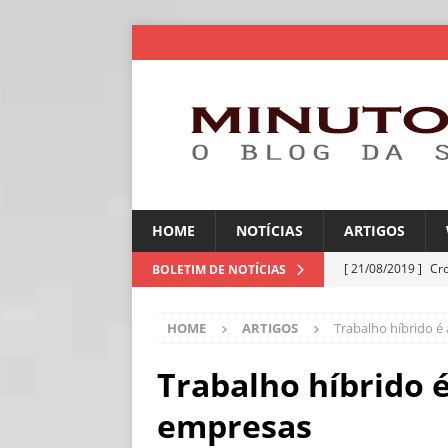
HOME
NOTÍCIAS
ARTIGOS
[ 21/08/2019 ]
Cr
BOLETIM DE NOTÍCIAS
ARTIGOS
HOME
ARTIGOS
Trabalho híbrido é
[ 30/07/2026 ]
Ch
[ 30/07/2026 ]
No
Trabalho híbrido é
ARTIGOS
empresas
[ 30/07/2026 ]
Dee