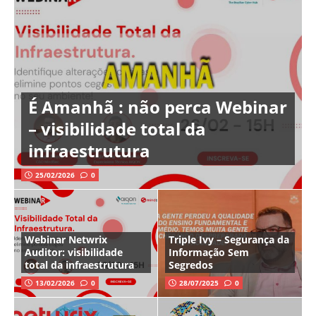
É Amanhã : não perca Webinar
– visibilidade total da
infraestrutura
25/02/2026
0
Webinar Netwrix
Triple Ivy – Segurança da
Auditor: visibilidade
Informação Sem
total da infraestrutura
Segredos
13/02/2026
0
28/07/2025
0