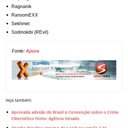
Ragnarok
RansomEXX
Sekhmet
Sodinokibi (REvil)
Fonte: 
Apura 
Veja também:
Aprovada adesão do Brasil à Convenção sobre o Crime
Cibernético Fonte: Agência Senado
Apache desativa recurso do Log4j na versão 2.16