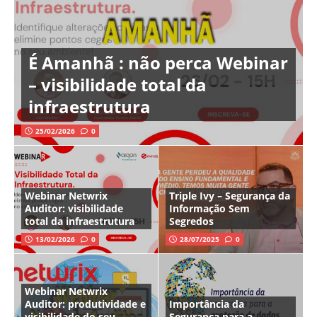
É Amanhã : não perca Webinar
– visibilidade total da
infraestrutura
25/02/2026
0
Webinar Netwrix
Triple Ivy – Segurança da
Auditor: visibilidade
Informação Sem
total da infraestrutura
Segredos
13/02/2026
0
28/07/2025
0
Webinar Netwrix
Auditor: produtividade e
Importância da
visibilidade do seu
Segurança para a