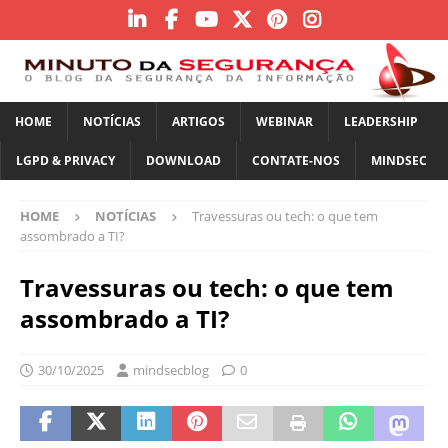
HOME
NOTÍCIAS
ARTIGOS
WEBINAR
LEADERSHIP
LGPD & PRIVACY
DOWNLOAD
CONTATE-NOS
MINDSEC
HOME
NOTÍCIAS
Travessuras ou tech: o que tem
assombrado a TI?
Travessuras ou tech: o que tem
assombrado a TI?
30/10/2025
mindsecblog
0