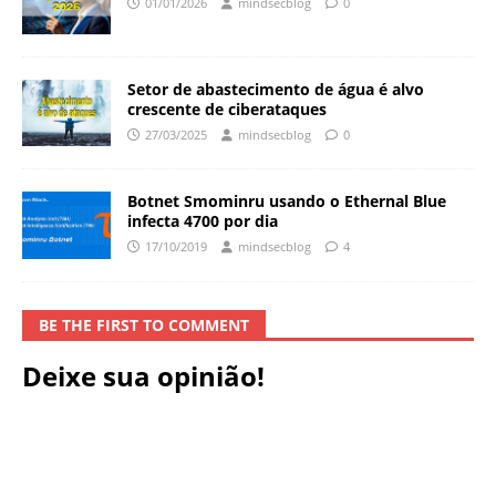
01/01/2026
mindsecblog
0
Setor de abastecimento de água é alvo
crescente de ciberataques
27/03/2025
mindsecblog
0
Botnet Smominru usando o Ethernal Blue
infecta 4700 por dia
17/10/2019
mindsecblog
4
BE THE FIRST TO COMMENT
Deixe sua opinião!