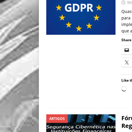
30
Quas
para 
impl
que 
Share 
Like t
Fór
ARTIGOS
Reg