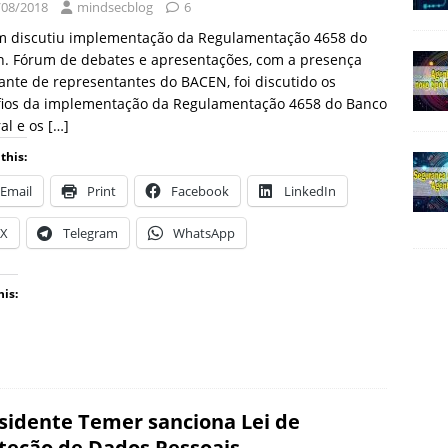
/08/2018
mindsecblog
6
m discutiu implementação da Regulamentação 4658 do
n. Fórum de debates e apresentações, com a presença
nte de representantes do BACEN, foi discutido os
fios da implementação da Regulamentação 4658 do Banco
al e os
[…]
this:
Email
Print
Facebook
LinkedIn
X
Telegram
WhatsApp
his:
sidente Temer sanciona Lei de
teção de Dados Pessoais