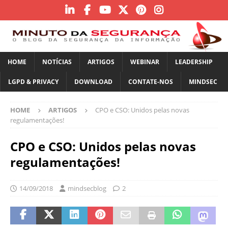
HOME
NOTÍCIAS
ARTIGOS
WEBINAR
LEADERSHIP
LGPD & PRIVACY
DOWNLOAD
CONTATE-NOS
MINDSEC
HOME
ARTIGOS
CPO e CSO: Unidos pelas novas
regulamentações!
CPO e CSO: Unidos pelas novas
regulamentações!
14/09/2018
mindsecblog
2