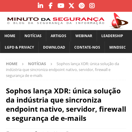
HOME
NOTÍCIAS
ARTIGOS
WEBINAR
LEADERSHIP
LGPD & PRIVACY
DOWNLOAD
CONTATE-NOS
MINDSEC
HOME
NOTÍCIAS
Sophos lança XDR: única solução da
indústria que sincroniza endpoint nativo, servidor, firewall e
segurança de e-mails
Sophos lança XDR: única solução
da indústria que sincroniza
endpoint nativo, servidor, firewall
e segurança de e-mails