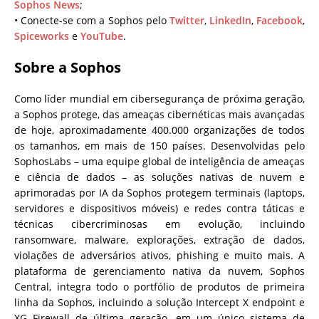
Sophos News
;
• Conecte-se com a Sophos pelo
Twitter
,
LinkedIn
,
Facebook
,
Spiceworks
e
YouTube
.
Sobre a Sophos
Como líder mundial em cibersegurança de próxima geração,
a Sophos protege, das ameaças cibernéticas mais avançadas
de hoje, aproximadamente 400.000 organizações de todos
os tamanhos, em mais de 150 países. Desenvolvidas pelo
SophosLabs – uma equipe global de inteligência de ameaças
e ciência de dados – as soluções nativas de nuvem e
aprimoradas por IA da Sophos protegem terminais (laptops,
servidores e dispositivos móveis) e redes contra táticas e
técnicas cibercriminosas em evolução, incluindo
ransomware, malware, explorações, extração de dados,
violações de adversários ativos, phishing e muito mais. A
plataforma de gerenciamento nativa da nuvem, Sophos
Central, integra todo o portfólio de produtos de primeira
linha da Sophos, incluindo a solução Intercept X endpoint e
XG Firewall de última geração, em um único sistema de