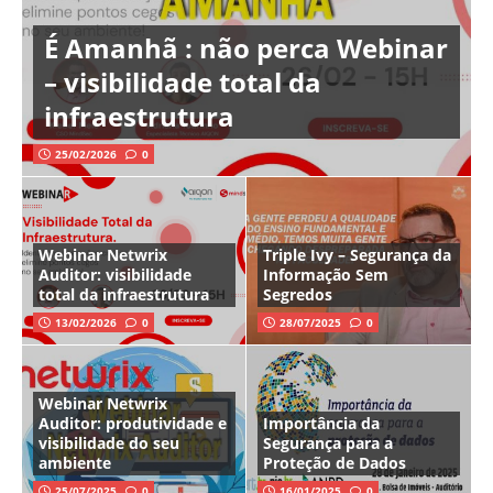
É Amanhã : não perca Webinar
– visibilidade total da
infraestrutura
25/02/2026
0
Webinar Netwrix
Triple Ivy – Segurança da
Auditor: visibilidade
Informação Sem
total da infraestrutura
Segredos
13/02/2026
0
28/07/2025
0
Webinar Netwrix
Auditor: produtividade e
Importância da
visibilidade do seu
Segurança para a
ambiente
Proteção de Dados
25/07/2025
0
16/01/2025
0