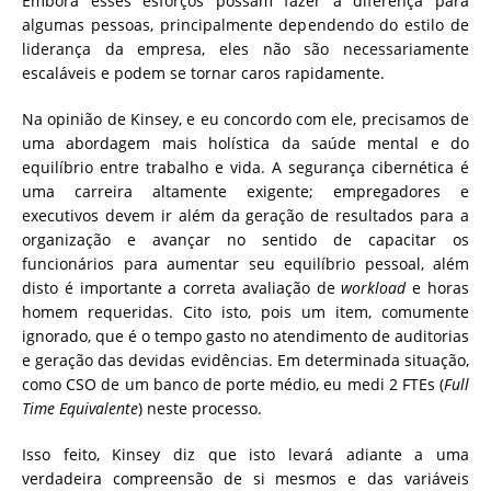
Embora esses esforços possam fazer a diferença para
algumas pessoas, principalmente dependendo do estilo de
liderança da empresa, eles não são necessariamente
escaláveis ​​e podem se tornar caros rapidamente.
Na opinião de Kinsey, e eu concordo com ele, precisamos de
uma abordagem mais holística da saúde mental e do
equilíbrio entre trabalho e vida. A segurança cibernética é
uma carreira altamente exigente; empregadores e
executivos devem ir além da geração de resultados para a
organização e avançar no sentido de capacitar os
funcionários para aumentar seu equilíbrio pessoal, além
disto é importante a correta avaliação de
workload
e horas
homem requeridas. Cito isto, pois um item, comumente
ignorado, que é o tempo gasto no atendimento de auditorias
e geração das devidas evidências. Em determinada situação,
como CSO de um banco de porte médio, eu medi 2 FTEs (
Full
Time Equivalente
) neste processo.
Isso feito, Kinsey diz que isto levará adiante a uma
verdadeira compreensão de si mesmos e das variáveis