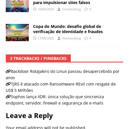
para impulsionar sites falsos
10/04/2026
mindsecblog
0
Copa do Mundo: desafio global de
verificação de identidade e fraudes
17/06/2026
mindsecblog
4
3 TRACKBACKS / PINGBACKS
Backdoor RotaJakiro do Linux passou desapercebido por
anos
TJRS é atacado com Ransomware REvil com resgate de
US$ 5 Milhões
Sophos lança XDR: única solução que sincroniza
endpoint, servidor, firewall e segurança de e-mails
Leave a Reply
Your email address will not be published.