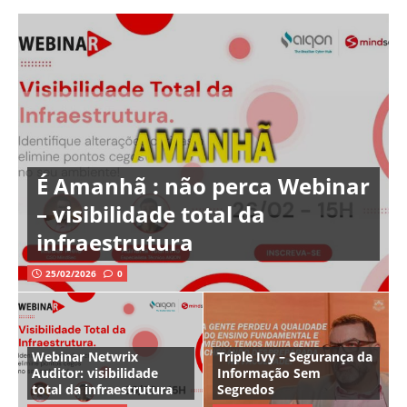
É Amanhã : não perca Webinar
– visibilidade total da
infraestrutura
25/02/2026
0
Webinar Netwrix
Triple Ivy – Segurança da
Auditor: visibilidade
Informação Sem
total da infraestrutura
Segredos