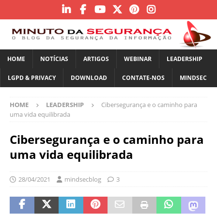
HOME
NOTÍCIAS
ARTIGOS
WEBINAR
LEADERSHIP
LGPD & PRIVACY
DOWNLOAD
CONTATE-NOS
MINDSEC
HOME
LEADERSHIP
Cibersegurança e o caminho para
uma vida equilibrada
Cibersegurança e o caminho para
uma vida equilibrada
28/04/2021
mindsecblog
3