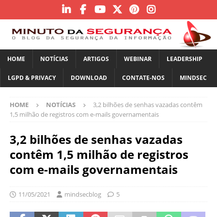
HOME
NOTÍCIAS
ARTIGOS
WEBINAR
LEADERSHIP
LGPD & PRIVACY
DOWNLOAD
CONTATE-NOS
MINDSEC
HOME
NOTÍCIAS
3,2 bilhões de senhas vazadas contêm
1,5 milhão de registros com e-mails governamentais
3,2 bilhões de senhas vazadas
contêm 1,5 milhão de registros
com e-mails governamentais
11/05/2021
mindsecblog
5