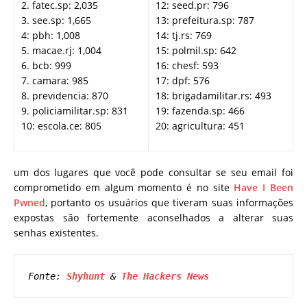
2. fatec.sp: 2,035
12: seed.pr: 796
3. see.sp: 1,665
13: prefeitura.sp: 787
4: pbh: 1,008
14: tj.rs: 769
5. macae.rj: 1,004
15: polmil.sp: 642
6. bcb: 999
16: chesf: 593
7. camara: 985
17: dpf: 576
8. previdencia: 870
18: brigadamilitar.rs: 493
9. policiamilitar.sp: 831
19: fazenda.sp: 466
10: escola.ce: 805
20: agricultura: 451
um dos lugares que você pode consultar se seu email foi
comprometido em algum momento é no site
Have I Been
Pwned
, portanto os usuários que tiveram suas informações
expostas são fortemente aconselhados a alterar suas
senhas existentes.
Fonte: 
Shyhunt
 & 
The Hackers News