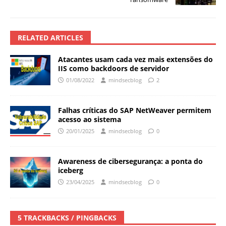
RELATED ARTICLES
Atacantes usam cada vez mais extensões do
IIS como backdoors de servidor
01/08/2022
mindsecblog
2
Falhas críticas do SAP NetWeaver permitem
acesso ao sistema
20/01/2025
mindsecblog
0
Awareness de cibersegurança: a ponta do
iceberg
23/04/2025
mindsecblog
0
5 TRACKBACKS / PINGBACKS