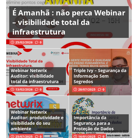
É Amanhã : não perca Webinar
– visibilidade total da
infraestrutura
25/02/2026
0
Webinar Netwrix
Triple Ivy – Segurança da
Auditor: visibilidade
Informação Sem
total da infraestrutura
Segredos
13/02/2026
0
28/07/2025
0
Webinar Netwrix
Auditor: produtividade e
Importância da
visibilidade do seu
Segurança para a
ambiente
Proteção de Dados
25/07/2025
0
16/01/2025
0