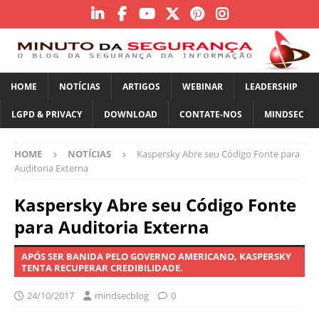
HOME
NOTÍCIAS
ARTIGOS
WEBINAR
LEADERSHIP
LGPD & PRIVACY
DOWNLOAD
CONTATE-NOS
MINDSEC
HOME
NOTÍCIAS
Kaspersky Abre seu Código Fonte para
Auditoria Externa
Kaspersky Abre seu Código Fonte
para Auditoria Externa
APÓS SER BANIDA PELO GOVERNO AMERICANO, KASPERSKY
TENTA RECUPERAR CREDIBILIDADE.
24/10/2017
mindsecblog
0