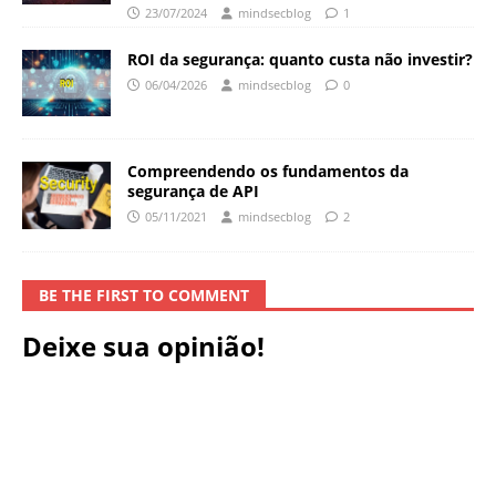
23/07/2024
mindsecblog
1
ROI da segurança: quanto custa não investir?
06/04/2026
mindsecblog
0
Compreendendo os fundamentos da
segurança de API
05/11/2021
mindsecblog
2
BE THE FIRST TO COMMENT
Deixe sua opinião!