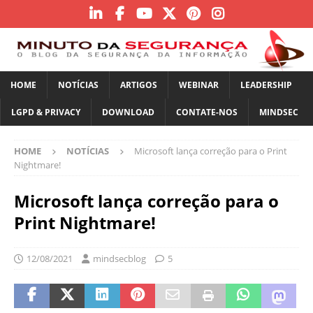
HOME
NOTÍCIAS
ARTIGOS
WEBINAR
LEADERSHIP
LGPD & PRIVACY
DOWNLOAD
CONTATE-NOS
MINDSEC
HOME
NOTÍCIAS
Microsoft lança correção para o Print
Nightmare!
Microsoft lança correção para o
Print Nightmare!
12/08/2021
mindsecblog
5