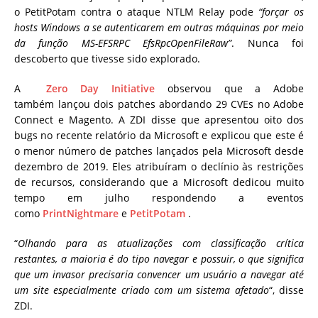
o PetitPotam contra o ataque NTLM Relay pode
“forçar os
hosts Windows a se autenticarem em outras máquinas por meio
da função MS-EFSRPC EfsRpcOpenFileRaw”
. Nunca foi
descoberto que tivesse sido explorado.
A
Zero Day Initiative
observou que a Adobe
também
lançou
dois patches abordando 29 CVEs no Adobe
Connect e Magento. A ZDI disse que apresentou oito dos
bugs no recente relatório da Microsoft e explicou que este é
o menor número de patches lançados pela Microsoft desde
dezembro de 2019. Eles atribuíram o declínio às restrições
de recursos, considerando que a Microsoft dedicou muito
tempo em julho respondendo a eventos
como
PrintNightmare
e
PetitPotam
.
“
Olhando para as atualizações com classificação crítica
restantes, a maioria é do tipo navegar e possuir, o que significa
que um invasor precisaria convencer um usuário a navegar até
um site especialmente criado com um sistema afetado
“, disse
ZDI.