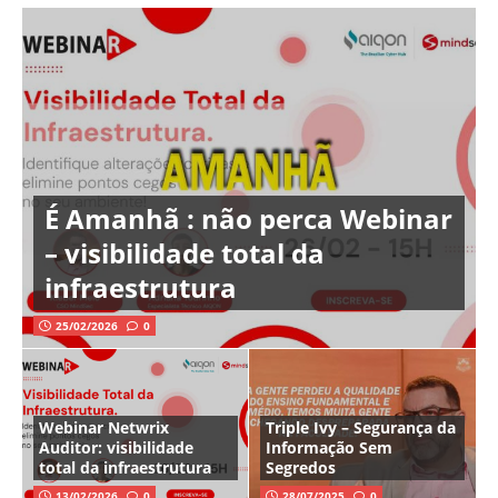
É Amanhã : não perca Webinar
– visibilidade total da
infraestrutura
25/02/2026
0
Webinar Netwrix
Triple Ivy – Segurança da
Auditor: visibilidade
Informação Sem
total da infraestrutura
Segredos
13/02/2026
0
28/07/2025
0