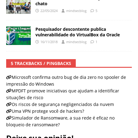
chato
22/05/2024
mindsecblog
5
Pesquisador descontente publica
vulnerabilidade do VirtualBox da Oracle
16/11/2018
mindsecblog
1
5 TRACKBACKS / PINGBACKS
Microsoft confirma outro bug de dia zero no spooler de
impressão do Windows
MPDFT promove iniciativas que ajudam a identificar
situações de risco
Os riscos de segurança negligenciados da nuvem
Uma VPN protege você de hackers?
Simulador de Ransomware, a sua rede é eficaz no
bloqueio de ransomware?
Deixe sua opinião!