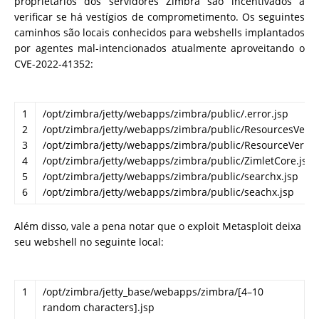
proprietários dos servidores Zimbra são incentivados a
verificar se há vestígios de comprometimento. Os seguintes
caminhos são locais conhecidos para webshells implantados
por agentes mal-intencionados atualmente aproveitando o
CVE-2022-41352:
1
/
opt
/
zimbra
/
jetty
/
webapps
/
zimbra
/
public
/
.
error
.
jsp
2
/
opt
/
zimbra
/
jetty
/
webapps
/
zimbra
/
public
/
ResourcesVerifi
3
/
opt
/
zimbra
/
jetty
/
webapps
/
zimbra
/
public
/
ResourceVerific
4
/
opt
/
zimbra
/
jetty
/
webapps
/
zimbra
/
public
/
ZimletCore
.
jsp
5
/
opt
/
zimbra
/
jetty
/
webapps
/
zimbra
/
public
/
searchx
.
jsp
6
/
opt
/
zimbra
/
jetty
/
webapps
/
zimbra
/
public
/
seachx
.
jsp
Além disso, vale a pena notar que o exploit Metasploit deixa
seu webshell no seguinte local:
1
/
opt
/
zimbra
/
jetty_base
/
webapps
/
zimbra
/
[
4
–
10
random
characters
]
.
jsp