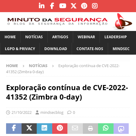
HOME
NOTÍCIAS
ARTIGOS
WEBINAR
LEADERSHIP
LGPD & PRIVACY
DOWNLOAD
CONTATE-NOS
MINDSEC
HOME
NOTÍCIAS
Exploração contínua de CVE-2022-
41352 (Zimbra 0-day)
Exploração contínua de CVE-2022-
41352 (Zimbra 0-day)
21/10/2022
mindsecblog
0