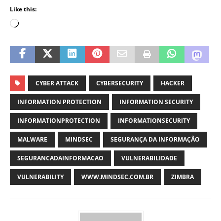
Like this:
CYBER ATTACK
CYBERSECURITY
HACKER
INFORMATION PROTECTION
INFORMATION SECURITY
INFORMATIONPROTECTION
INFORMATIONSECURITY
MALWARE
MINDSEC
SEGURANÇA DA INFORMAÇÃO
SEGURANCADAINFORMACAO
VULNERABILIDADE
VULNERABILITY
WWW.MINDSEC.COM.BR
ZIMBRA