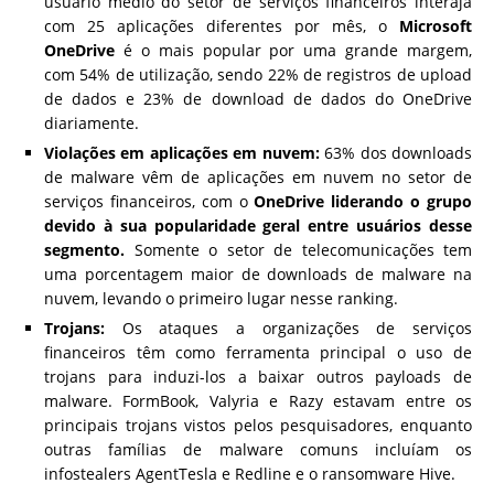
usuário médio do setor de serviços financeiros interaja
com 25 aplicações diferentes por mês, o
Microsoft
OneDrive
é o mais popular por uma grande margem,
com 54% de utilização, sendo 22% de registros de upload
de dados e 23% de download de dados do OneDrive
diariamente.
Violações em aplicações em nuvem:
63% dos downloads
de malware vêm de aplicações em nuvem no setor de
serviços financeiros, com o
OneDrive liderando o grupo
devido à sua popularidade geral entre usuários desse
segmento.
Somente o setor de telecomunicações tem
uma porcentagem maior de downloads de malware na
nuvem, levando o primeiro lugar nesse ranking.
Trojans:
Os ataques a organizações de serviços
financeiros têm como ferramenta principal o uso de
trojans para induzi-los a baixar outros payloads de
malware. FormBook, Valyria e Razy estavam entre os
principais trojans vistos pelos pesquisadores, enquanto
outras famílias de malware comuns incluíam os
infostealers AgentTesla e Redline e o ransomware Hive.