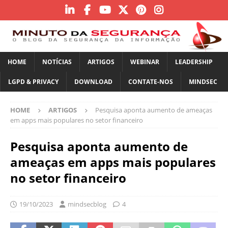
HOME
NOTÍCIAS
ARTIGOS
WEBINAR
LEADERSHIP
LGPD & PRIVACY
DOWNLOAD
CONTATE-NOS
MINDSEC
HOME
ARTIGOS
Pesquisa aponta aumento de ameaças
em apps mais populares no setor financeiro
Pesquisa aponta aumento de
ameaças em apps mais populares
no setor financeiro
19/10/2023
mindsecblog
4