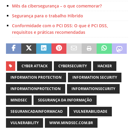
Mês da cibersegurança – o que comemorar?
Segurança para o trabalho Híbrido
Conformidade com o PCI DSS: O que é PCI DSS,
requisitos e práticas recomendadas
CYBER ATTACK
CYBERSECURITY
HACKER
INFORMATION PROTECTION
INFORMATION SECURITY
INFORMATIONPROTECTION
INFORMATIONSECURITY
MINDSEC
SEGURANÇA DA INFORMAÇÃO
SEGURANCADAINFORMACAO
VULNERABILIDADE
VULNERABILITY
WWW.MINDSEC.COM.BR