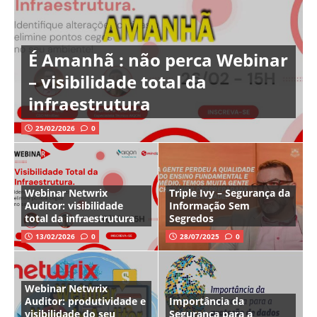
É Amanhã : não perca Webinar
– visibilidade total da
infraestrutura
25/02/2026
0
Webinar Netwrix
Triple Ivy – Segurança da
Auditor: visibilidade
Informação Sem
total da infraestrutura
Segredos
13/02/2026
0
28/07/2025
0
Webinar Netwrix
Auditor: produtividade e
Importância da
visibilidade do seu
Segurança para a