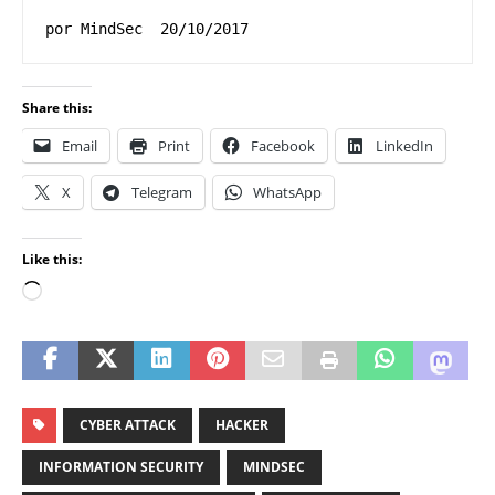
por MindSec  20/10/2017
Share this:
Email
Print
Facebook
LinkedIn
X
Telegram
WhatsApp
Like this:
CYBER ATTACK
HACKER
INFORMATION SECURITY
MINDSEC