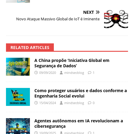
NEXT
Novo Ataque Massivo Global de IoT é Iminente
RELATED ARTICLES
A China propõe ‘Iniciativa Global em
Segurança de Dados’
09/09/2020
mindsecblog
1
Como proteger usuários e dados conforme a
Engenharia Social evolui
15/04/2024
mindsecblog
0
Agentes autônomos em IA revolucionam a
cibersegurança
10/09/2025
mindsecblog
1