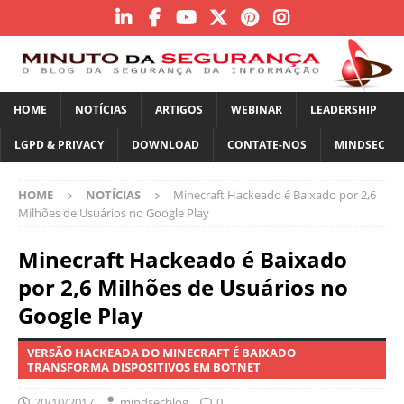
HOME
NOTÍCIAS
ARTIGOS
WEBINAR
LEADERSHIP
LGPD & PRIVACY
DOWNLOAD
CONTATE-NOS
MINDSEC
HOME
NOTÍCIAS
Minecraft Hackeado é Baixado por 2,6
Milhões de Usuários no Google Play
Minecraft Hackeado é Baixado
por 2,6 Milhões de Usuários no
Google Play
VERSÃO HACKEADA DO MINECRAFT É BAIXADO
TRANSFORMA DISPOSITIVOS EM BOTNET
20/10/2017
mindsecblog
0