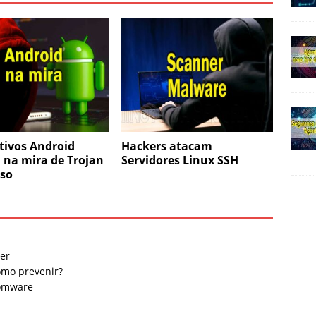
tivos Android
Hackers atacam
 na mira de Trojan
Servidores Linux SSH
oso
er
omo prevenir?
somware