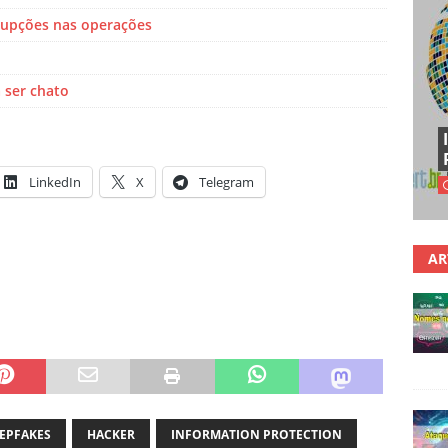
upções nas operações
 ser chato
LinkedIn
X
Telegram
AR
EPFAKES
HACKER
INFORMATION PROTECTION