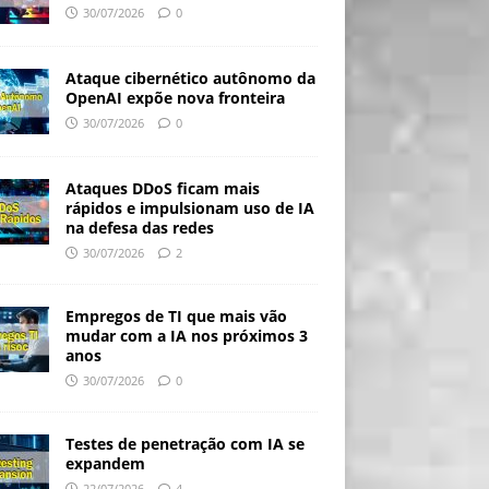
30/07/2026
0
Ataque cibernético autônomo da
OpenAI expõe nova fronteira
30/07/2026
0
Ataques DDoS ficam mais
rápidos e impulsionam uso de IA
na defesa das redes
30/07/2026
2
Empregos de TI que mais vão
mudar com a IA nos próximos 3
anos
30/07/2026
0
Testes de penetração com IA se
expandem
22/07/2026
4