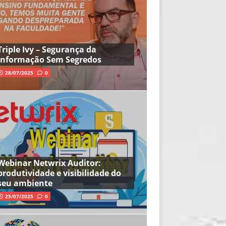
Triple Ivy – Segurança da
Informação Sem Segredos
28/07/2025
0
Webinar Netwrix Auditor:
produtividade e visibilidade do
seu ambiente
25/07/2025
0