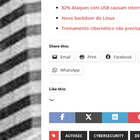
82% Ataques com USB causam interr
Novo backdoor do Linux
Treinamento cibernético não precisa
Share this:
Email
Print
Facebook
WhatsApp
Like this:
AUTHSEC
CYBERSECURITY
DE