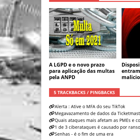
A LGPD e o novo prazo
Disposi
para aplicação das multas
entram
pela ANPD
malici
5 TRACKBACKS / PINGBACKS
Alerta : Ative o MFA do seu TikTok
Megavazamento de dados da Ticketmast
Quais ataques mais afetam as PMEs e c
1 de 3 ciberataques é causado por ran
Senhas - é o fim de uma era