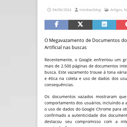
[ 06/08/2026 ]
Fal
04/06/2024
mindsecblog
Artigos
,
N
NOTÍCIAS
[ 06/08/2026 ]
Sem
[ 06/08/2026 ]
IA 
O Megavazamento de Documentos do Go
Artificial nas buscas
Recentemente, o Google enfrentou um gr
mais de 2.500 páginas de documentos int
busca. Este vazamento trouxe à tona vária
e ética na coleta e uso de dados dos usu
consequências.
Os documentos vazados mostraram que o 
comportamento dos usuários, incluindo a a
o uso de dados do Google Chrome para ot
confirmado a autenticidade dos document
destacou seu compromisso com a inte