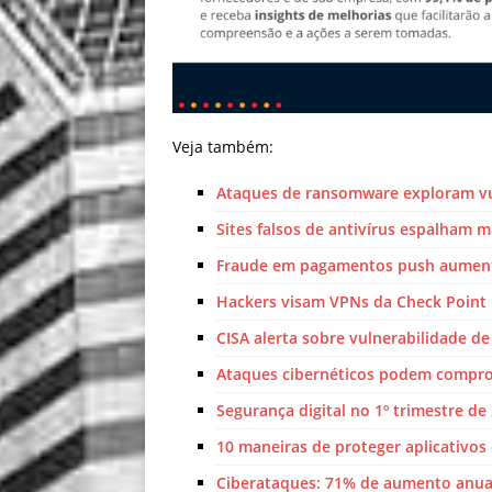
Veja também:
Ataques de ransomware exploram vu
Sites falsos de antivírus espalham
Fraude em pagamentos push aumen
Hackers visam VPNs da Check Point p
CISA alerta sobre vulnerabilidade d
Ataques cibernéticos podem compro
Segurança digital no 1º trimestre de
10 maneiras de proteger aplicativos 
Ciberataques: 71% de aumento anual