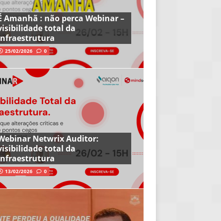
É Amanhã : não perca Webinar –
visibilidade total da
infraestrutura
25/02/2026
0
Webinar Netwrix Auditor:
visibilidade total da
infraestrutura
13/02/2026
0