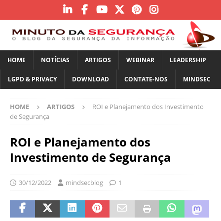
HOME
NOTÍCIAS
ARTIGOS
WEBINAR
LEADERSHIP
LGPD & PRIVACY
DOWNLOAD
CONTATE-NOS
MINDSEC
HOME
ARTIGOS
ROI e Planejamento dos Investimento
de Segurança
ROI e Planejamento dos
Investimento de Segurança
30/12/2022
mindsecblog
1