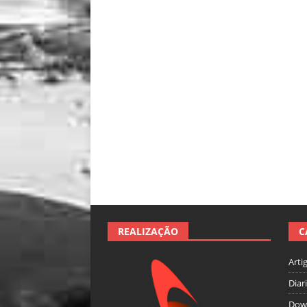
REALIZAÇÃO
C
Arti
Diar
Dow