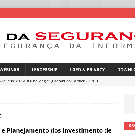
WEBINAR
LEADERSHIP
LGPD & PRIVACY
DOWNL
owdStrike é LEADER no Magic Quadrant do Gartner 2019
rica Latina é a segunda região mais exposta a ciberameaças
ÍCIAS
t
amplia desafio de segurança e governança nas redes corporativas
RS
 e Planejamento dos Investimento de