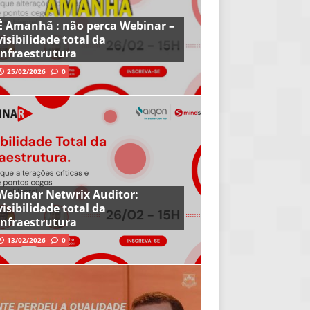
É Amanhã : não perca Webinar –
visibilidade total da
infraestrutura
25/02/2026
0
Webinar Netwrix Auditor:
visibilidade total da
infraestrutura
13/02/2026
0