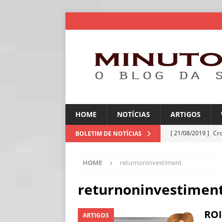
HOME
NOTÍCIAS
ARTIGOS
[ 21/08/2019 ]
Cr
BOLETIM DE NOTÍCIAS
ARTIGOS
HOME
returnoninvestiment
[ 06/08/2026 ]
Amé
industriais
NOT
returnoninvestimen
[ 06/08/2026 ]
IA 
ROI
ARTIGOS
NOTÍCIAS