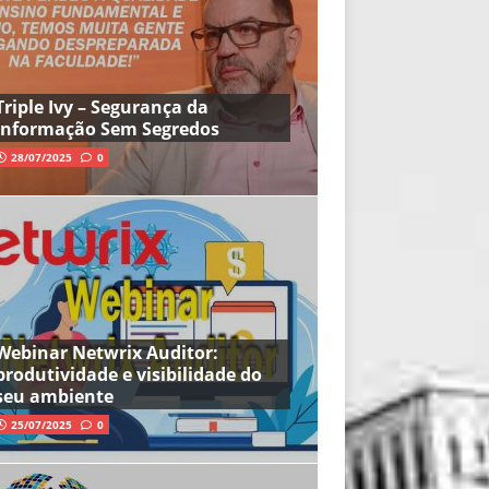
Triple Ivy – Segurança da
Informação Sem Segredos
28/07/2025
0
Webinar Netwrix Auditor:
produtividade e visibilidade do
seu ambiente
25/07/2025
0