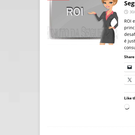
Seg
[ 06/08/2026 ]
Fal
30
NOTÍCIAS
ROI e
prin
[ 06/08/2026 ]
Sem
desaf
[ 06/08/2026 ]
IA 
é jus
consu
Share 
Like t