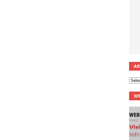
AR
WE