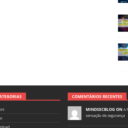
ATEGORIAS
COMENTÁRIOS RECENTES
gos
MINDSECBLOG ON
A 
sensação de segurança
io
nload