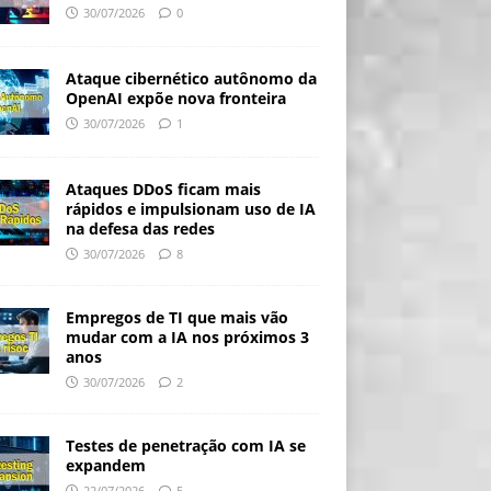
30/07/2026
0
Ataque cibernético autônomo da
OpenAI expõe nova fronteira
30/07/2026
1
Ataques DDoS ficam mais
rápidos e impulsionam uso de IA
na defesa das redes
30/07/2026
8
Empregos de TI que mais vão
mudar com a IA nos próximos 3
anos
30/07/2026
2
Testes de penetração com IA se
expandem
22/07/2026
5