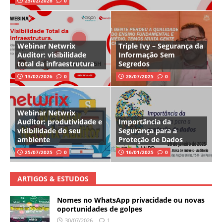
25/02/2026
0
Webinar Netwrix
Triple Ivy – Segurança da
Auditor: visibilidade
Informação Sem
total da infraestrutura
Segredos
13/02/2026
0
28/07/2025
0
Webinar Netwrix
Auditor: produtividade e
Importância da
visibilidade do seu
Segurança para a
ambiente
Proteção de Dados
25/07/2025
0
16/01/2025
0
ARTIGOS & ESTUDOS
Nomes no WhatsApp privacidade ou novas
oportunidades de golpes
30/07/2026
1