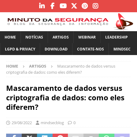
HOME
NOTÍCIAS
ARTIGOS
WEBINAR
LEADERSHIP
LGPD & PRIVACY
DOWNLOAD
CONTATE-NOS
MINDSEC
HOME
ARTIGOS
Mascaramento de dados versus
criptografia de dados: como eles diferem?
Mascaramento de dados versus
criptografia de dados: como eles
diferem?
29/08/2022
mindsecblog
0