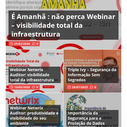
É Amanhã : não perca Webinar
– visibilidade total da
infraestrutura
25/02/2026
0
Webinar Netwrix
Triple Ivy – Segurança da
Auditor: visibilidade
Informação Sem
total da infraestrutura
Segredos
13/02/2026
0
28/07/2025
0
Webinar Netwrix
Auditor: produtividade e
Importância da
visibilidade do seu
Segurança para a
ambiente
Proteção de Dados