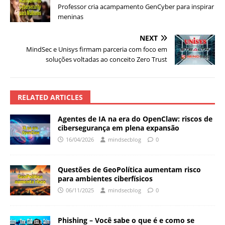
Professor cria acampamento GenCyber para inspirar
meninas
NEXT
MindSec e Unisys firmam parceria com foco em
soluções voltadas ao conceito Zero Trust
RELATED ARTICLES
Agentes de IA na era do OpenClaw: riscos de
cibersegurança em plena expansão
16/04/2026
mindsecblog
0
Questões de GeoPolítica aumentam risco
para ambientes ciberfísicos
06/11/2025
mindsecblog
0
Phishing – Você sabe o que é e como se