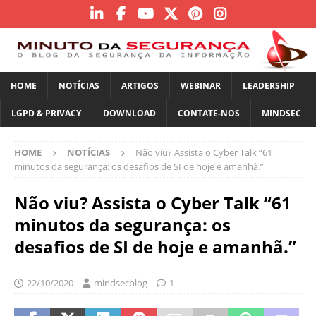
HOME
NOTÍCIAS
ARTIGOS
WEBINAR
LEADERSHIP
LGPD & PRIVACY
DOWNLOAD
CONTATE-NOS
MINDSEC
HOME
NOTÍCIAS
Não viu? Assista o Cyber Talk “61
minutos da segurança: os desafios de SI de hoje e amanhã.”
Não viu? Assista o Cyber Talk “61
minutos da segurança: os
desafios de SI de hoje e amanhã.”
22/10/2020
mindsecblog
1