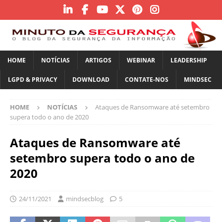
HOME
NOTÍCIAS
ARTIGOS
WEBINAR
LEADERSHIP
LGPD & PRIVACY
DOWNLOAD
CONTATE-NOS
MINDSEC
HOME
NOTÍCIAS
Ataques de Ransomware até setembro
supera todo o ano de 2020
Ataques de Ransomware até
setembro supera todo o ano de
2020
24/11/2021
mindsecblog
5