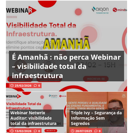
É Amanhã : não perca Webinar
– visibilidade total da
infraestrutura
25/02/2026
0
Webinar Netwrix
Triple Ivy – Segurança da
Auditor: visibilidade
Informação Sem
total da infraestrutura
Segredos
13/02/2026
0
28/07/2025
0