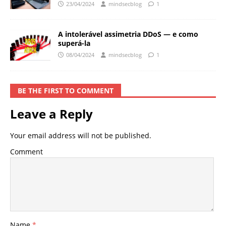
23/04/2024
mindsecblog
1
A intolerável assimetria DDoS — e como
superá-la
08/04/2024
mindsecblog
1
BE THE FIRST TO COMMENT
Leave a Reply
Your email address will not be published.
Comment
Name
*