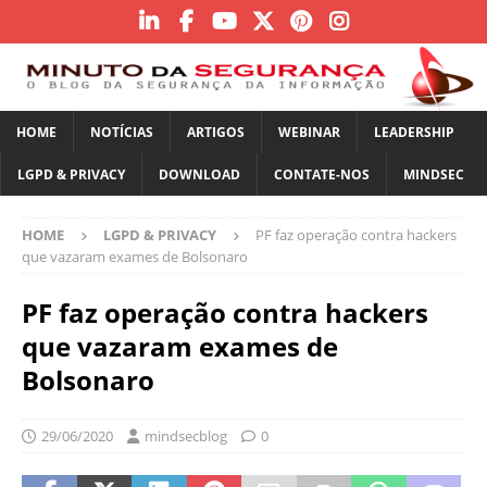
HOME
NOTÍCIAS
ARTIGOS
WEBINAR
LEADERSHIP
LGPD & PRIVACY
DOWNLOAD
CONTATE-NOS
MINDSEC
HOME
LGPD & PRIVACY
PF faz operação contra hackers
que vazaram exames de Bolsonaro
PF faz operação contra hackers
que vazaram exames de
Bolsonaro
29/06/2020
mindsecblog
0