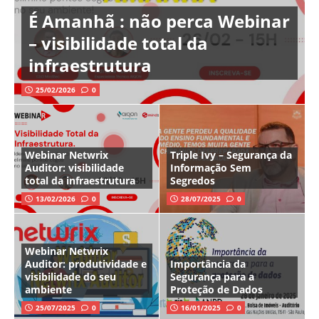
É Amanhã : não perca Webinar
– visibilidade total da
infraestrutura
25/02/2026
0
Webinar Netwrix
Triple Ivy – Segurança da
Auditor: visibilidade
Informação Sem
total da infraestrutura
Segredos
13/02/2026
0
28/07/2025
0
Webinar Netwrix
Auditor: produtividade e
Importância da
visibilidade do seu
Segurança para a
ambiente
Proteção de Dados
25/07/2025
0
16/01/2025
0