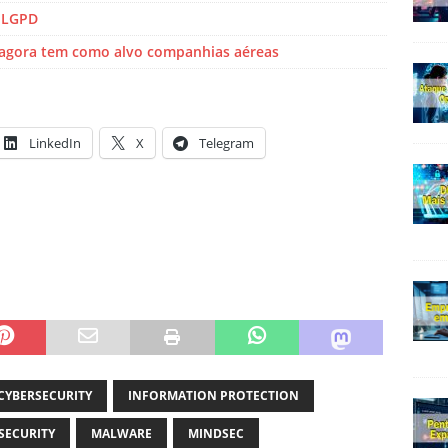
a LGPD
’ agora tem como alvo companhias aéreas
LinkedIn
X
Telegram
CYBERSECURITY
INFORMATION PROTECTION
SECURITY
MALWARE
MINDSEC