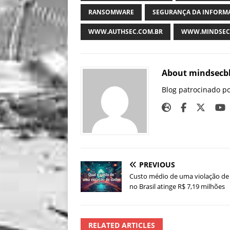
RANSOMWARE
SEGURANÇA DA INFORM
WWW.AUTHSEC.COM.BR
WWW.MINDSEC
About mindsecb
Blog patrocinado p
PREVIOUS
Custo médio de uma violação de
no Brasil atinge R$ 7,19 milhões
RELATED ARTICLES