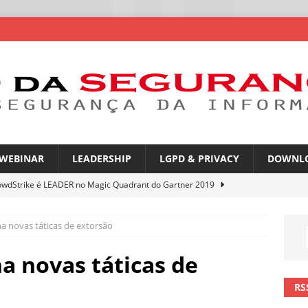
WEBINAR
LEADERSHIP
LGPD & PRIVACY
DOWNL
owdStrike é LEADER no Magic Quadrant do Gartner 2019
 novas táticas de extorsão
rica Latina é a segunda região mais exposta a ciberameaças
ÍCIAS
 novas táticas de
amplia desafio de segurança e governança nas redes corporativas
RS