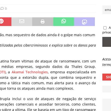
sas promessas de emprego na Meta, Disney, Coca-Cola e Spotify
0
 guardrails, a autonomia da IA se torna um risco
NOTÍCIAS
A
eleva taxa de sucesso de phishing para 54%
NOTÍCIAS
priva
ão, mas sequestro de dados ainda é o golpe mais comum
tilizadas pelos cibercriminosos e explica sobre os danos para
Acess
atina foram vítimas de ataque de ransomware, com um
termo
 e médias empresas, segundo dados da Thales Group.
OTI)
, a
Akamai Technologies
, empresa especializada em
SI
ponta que a extorsão dupla, que combina sequestro e
mo a tática mais comum, mas alerta para o avanço da
que torna os ataques ainda mais complexos.
rupla inclui o uso de ataques de negação de serviço
erações comerciais e assediar terceiros, como clientes,
o sobre a vítima. Ele se baseia em um tipo de ransomware