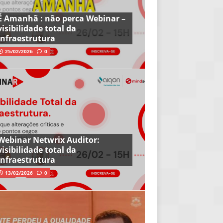
É Amanhã : não perca Webinar –
visibilidade total da
infraestrutura
25/02/2026
0
Webinar Netwrix Auditor:
visibilidade total da
infraestrutura
13/02/2026
0