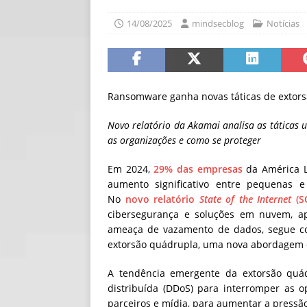
[ 06/08/2026 ]
Fal
14/08/2025
mindsecblog
Notícias
NOTÍCIAS
[ 06/08/2026 ]
Sem
[ 06/08/2026 ]
IA 
Ransomware ganha novas táticas de extors
Novo relatório da Akamai analisa as táticas u
as organizações e como se proteger
Em 2024,
29% das empresas
da América L
aumento significativo entre pequenas
No
novo relatório
State of the Internet
(S
cibersegurança e soluções em nuvem, a
ameaça de vazamento de dados, segue co
extorsão quádrupla, uma nova abordagem 
A tendência emergente da extorsão quád
distribuída (DDoS) para interromper as op
parceiros e mídia, para aumentar a pressã