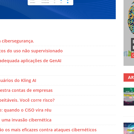
cibersegurança.
cos do uso não supervisionado
adequada aplicações de GenAI
AR
uários do Kling AI
uestra contas de empresas
eitáveis. Você corre risco?
: quando o CISO vira réu
 uma invasão cibernética
são os mais eficazes contra ataques cibernéticos