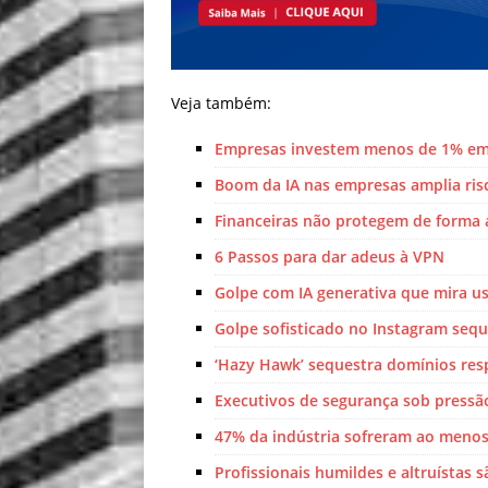
Veja também:
Empresas investem menos de 1% em 
Boom da IA nas empresas amplia ris
Financeiras não protegem de forma 
6 Passos para dar adeus à VPN
Golpe com IA generativa que mira us
Golpe sofisticado no Instagram seq
‘Hazy Hawk’ sequestra domínios resp
Executivos de segurança sob pressão
47% da indústria sofreram ao menos
Profissionais humildes e altruístas 