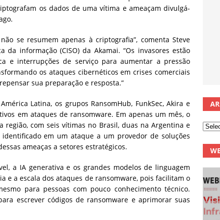
criptografam os dados de uma vítima e ameaçam divulgá-
pago.
não se resumem apenas à criptografia”, comenta Steve
nça da informação (CISO) da Akamai. “Os invasores estão
ca e interrupções de serviço para aumentar a pressão
nsformando os ataques cibernéticos em crises comerciais
repensar sua preparação e resposta.”
 América Latina, os grupos RansomHub, FunkSec, Akira e
AR
ativos em ataques de ransomware. Em apenas um mês, o
a região, com seis vítimas no Brasil, duas na Argentina e
 identificado em um ataque a um provedor de soluções
 dessas ameaças a setores estratégicos.
WE
vel, a IA generativa e os grandes modelos de linguagem
a e a escala dos ataques de ransomware, pois facilitam o
 mesmo para pessoas com pouco conhecimento técnico.
 para escrever códigos de ransomware e aprimorar suas