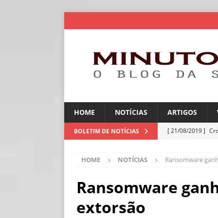
HOME
NOTÍCIAS
ARTIGOS
[ 21/08/2019 ]
Cr
BOLETIM DE NOTÍCIAS
ARTIGOS
HOME
NOTÍCIAS
Ransomware ganha
[ 06/08/2026 ]
Amé
industriais
NOT
Ransomware ganha
[ 06/08/2026 ]
IA 
extorsão
NOTÍCIAS