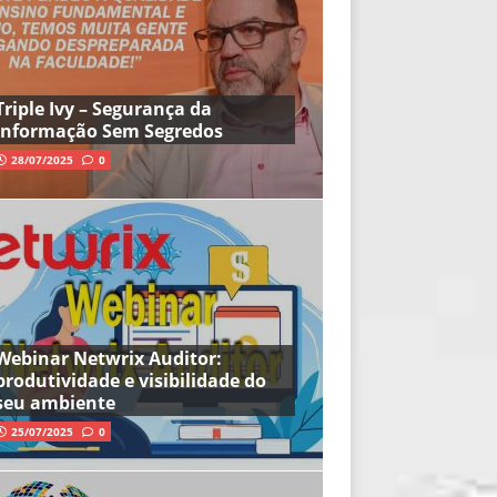
Triple Ivy – Segurança da
Informação Sem Segredos
28/07/2025
0
Webinar Netwrix Auditor:
produtividade e visibilidade do
seu ambiente
25/07/2025
0