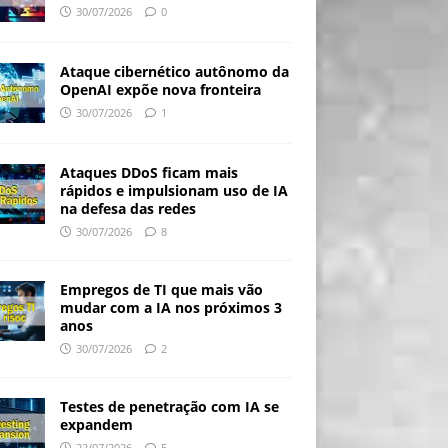
30/07/2026
0
Ataque cibernético autônomo da
OpenAI expõe nova fronteira
30/07/2026
1
Ataques DDoS ficam mais
rápidos e impulsionam uso de IA
na defesa das redes
30/07/2026
8
Empregos de TI que mais vão
mudar com a IA nos próximos 3
anos
30/07/2026
2
Testes de penetração com IA se
expandem
22/07/2026
5