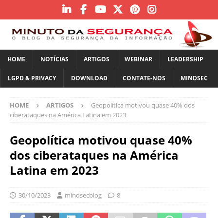
HOME
NOTÍCIAS
ARTIGOS
WEBINAR
LEADERSHIP
LGPD & PRIVACY
DOWNLOAD
CONTATE-NOS
MINDSEC
HOME
ARTIGOS
Geopolítica motivou quase 40% dos
ciberataques na América Latina em 2023
Geopolítica motivou quase 40%
dos ciberataques na América
Latina em 2023
30/10/2023
mindsecblog
8