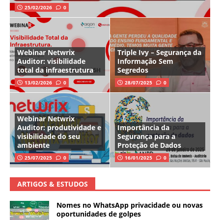
25/02/2026
0
Webinar Netwrix
Triple Ivy – Segurança da
Auditor: visibilidade
Informação Sem
total da infraestrutura
Segredos
13/02/2026
0
28/07/2025
0
Webinar Netwrix
Auditor: produtividade e
Importância da
visibilidade do seu
Segurança para a
ambiente
Proteção de Dados
25/07/2025
0
16/01/2025
0
ARTIGOS & ESTUDOS
Nomes no WhatsApp privacidade ou novas
oportunidades de golpes