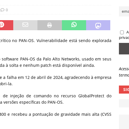
sas promessas de emprego na Meta, Disney, Coca-Cola e Spotify
0
 guardrails, a autonomia da IA se torna um risco
NOTÍCIAS
A
eleva taxa de sucesso de phishing para 54%
NOTÍCIAS
priva
crítico no PAN-OS. Vulnerabilidade está sendo explorada
no software PAN-OS da Palo Alto Networks, usado em seus
da à solta e nenhum patch está disponível ainda.
Acess
termo
e a falha em 12 de abril de 2024, agradecendo à empresa
bri-la.
SI
e de injeção de comando no recurso GlobalProtect do
a versões específicas do PAN-OS.
3400 e recebeu a pontuação de gravidade mais alta (CVSS