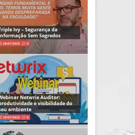
Triple Ivy – Segurança da
Informação Sem Segredos
28/07/2025
0
Webinar Netwrix Auditor:
produtividade e visibilidade do
seu ambiente
25/07/2025
0