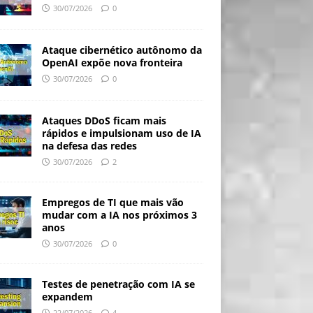
30/07/2026
0
Ataque cibernético autônomo da
OpenAI expõe nova fronteira
30/07/2026
0
Ataques DDoS ficam mais
rápidos e impulsionam uso de IA
na defesa das redes
30/07/2026
2
Empregos de TI que mais vão
mudar com a IA nos próximos 3
anos
30/07/2026
0
Testes de penetração com IA se
expandem
22/07/2026
4