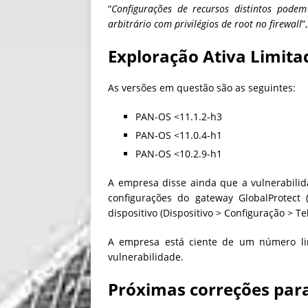
“
Configurações de recursos distintos pode
arbitrário com privilégios de root no firewall
”
Exploração Ativa Limita
As versões em questão são as seguintes:
PAN-OS <11.1.2-h3
PAN-OS <11.0.4-h1
PAN-OS <10.2.9-h1
A empresa disse ainda que a vulnerabili
configurações do gateway GlobalProtect 
dispositivo (Dispositivo > Configuração > Te
A empresa está ciente de um número li
vulnerabilidade.
Próximas correções par