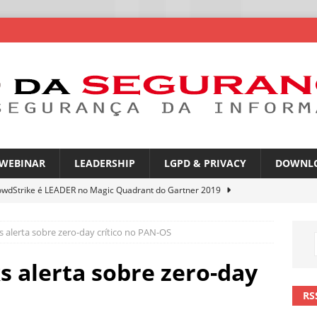
WEBINAR
LEADERSHIP
LGPD & PRIVACY
DOWNL
owdStrike é LEADER no Magic Quadrant do Gartner 2019
 alerta sobre zero-day crítico no PAN-OS
rica Latina é a segunda região mais exposta a ciberameaças
ÍCIAS
s alerta sobre zero-day
amplia desafio de segurança e governança nas redes corporativas
RS