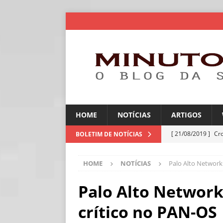
HOME
NOTÍCIAS
ARTIGOS
[ 21/08/2019 ]
Cr
BOLETIM DE NOTÍCIAS
ARTIGOS
HOME
NOTÍCIAS
Palo Alto Networks
[ 06/08/2026 ]
Amé
industriais
NOT
Palo Alto Network
[ 06/08/2026 ]
IA 
crítico no PAN-OS
NOTÍCIAS