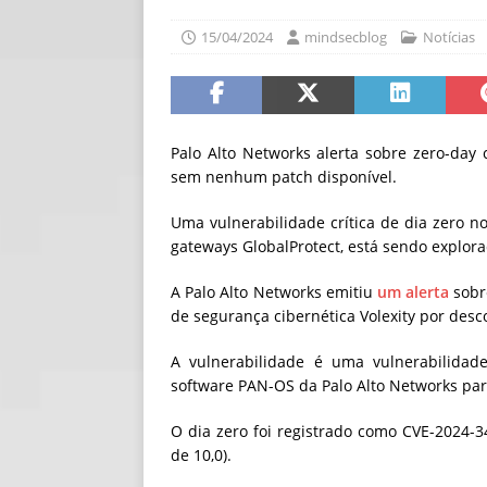
[ 06/08/2026 ]
Fal
15/04/2024
mindsecblog
Notícias
NOTÍCIAS
[ 06/08/2026 ]
Sem
[ 06/08/2026 ]
IA 
Palo Alto Networks alerta sobre zero-day 
sem nenhum patch disponível.
Uma vulnerabilidade crítica de dia zero 
gateways GlobalProtect, está sendo explora
A Palo Alto Networks emitiu
um alerta
sobr
de segurança cibernética Volexity por desco
A vulnerabilidade é uma vulnerabilidad
software PAN-OS da Palo Alto Networks par
O dia zero foi registrado como CVE-2024-
de 10,0).