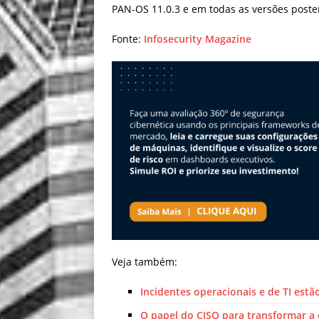
PAN-OS 11.0.3 e em todas as versões poste
Fonte:
Infosecurity Magazine
Veja também:
Incidentes operacionais e de TI estã
O papel do CISO para transformar a