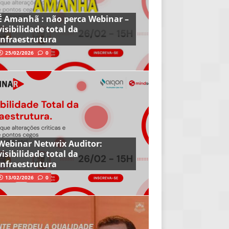
É Amanhã : não perca Webinar –
visibilidade total da
infraestrutura
25/02/2026
0
Webinar Netwrix Auditor:
visibilidade total da
infraestrutura
13/02/2026
0