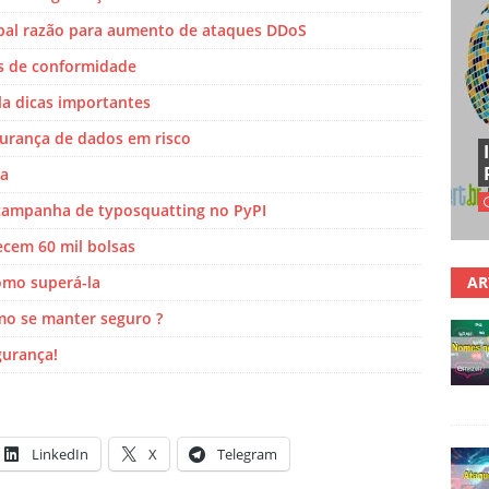
ipal razão para aumento de ataques DDoS
as de conformidade
la dicas importantes
gurança de dados em risco
ça
 campanha de typosquatting no PyPI
ecem 60 mil bolsas
omo superá-la
AR
mo se manter seguro ?
gurança!
LinkedIn
X
Telegram