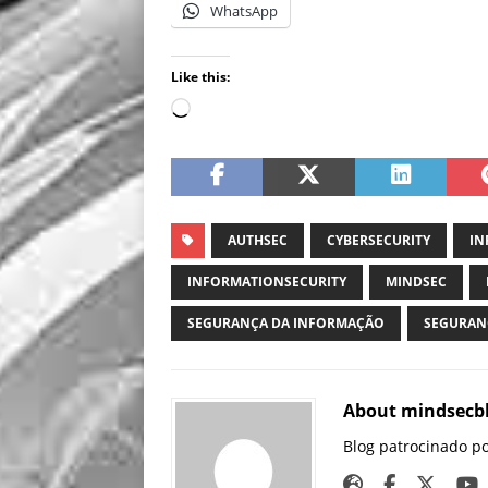
WhatsApp
Like this:
AUTHSEC
CYBERSECURITY
IN
INFORMATIONSECURITY
MINDSEC
SEGURANÇA DA INFORMAÇÃO
SEGURAN
About mindsecb
Blog patrocinado p