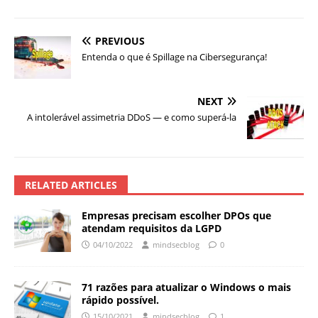
PREVIOUS
Entenda o que é Spillage na Cibersegurança!
NEXT
A intolerável assimetria DDoS — e como superá-la
RELATED ARTICLES
Empresas precisam escolher DPOs que
atendam requisitos da LGPD
04/10/2022
mindsecblog
0
71 razões para atualizar o Windows o mais
rápido possível.
15/10/2021
mindsecblog
1