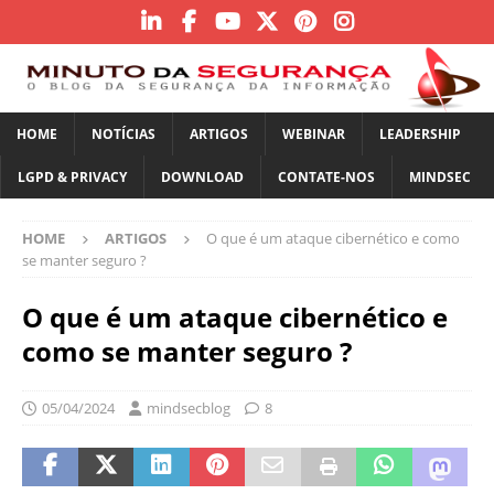
HOME
NOTÍCIAS
ARTIGOS
WEBINAR
LEADERSHIP
LGPD & PRIVACY
DOWNLOAD
CONTATE-NOS
MINDSEC
HOME
ARTIGOS
O que é um ataque cibernético e como
se manter seguro ?
O que é um ataque cibernético e
como se manter seguro ?
05/04/2024
mindsecblog
8