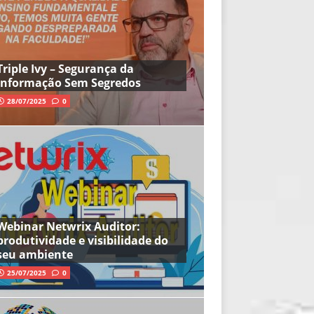
Triple Ivy – Segurança da
Informação Sem Segredos
28/07/2025
0
Webinar Netwrix Auditor:
produtividade e visibilidade do
seu ambiente
25/07/2025
0