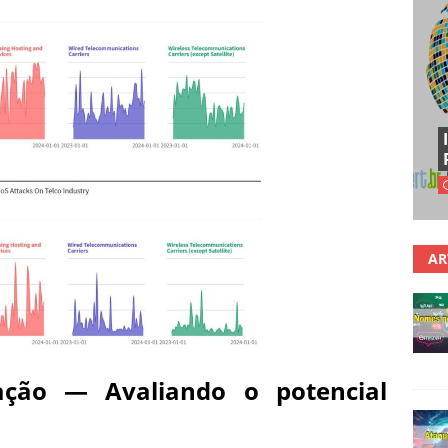
AR
cação — Avaliando o potencial