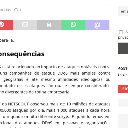
sas promessas de emprego na Meta, Disney, Coca-Cola e Spotify
otícias
1
 guardrails, a autonomia da IA se torna um risco
NOTÍCIAS
A
eleva taxa de sucesso de phishing para 54%
NOTÍCIAS
priva
perá-la.
Consequências
 está relacionada ao impacto de ataques notáveis contra
Acess
comuns campanhas de ataque DDoS mais amplas contra
termo
as, geografias e até mesmo afinidades ideológicas ou
umentado, esses ataques são quase sempre considerados
SI
mo divergentes da rotina empresarial.
T da NETSCOUT observou mais de 10 milhões de ataques
000 ataques por dia, mais 1.000 ataques a cada hora,
– um quadro muito diferente surge. E quando temos em
orcional dos ataques DDoS em pessoas e organizações