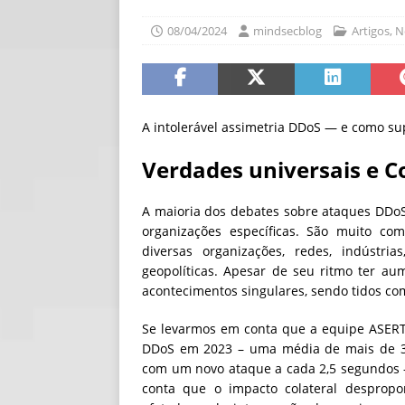
[ 06/08/2026 ]
Fal
08/04/2024
mindsecblog
Artigos
,
N
NOTÍCIAS
[ 06/08/2026 ]
Sem
[ 06/08/2026 ]
IA 
A intolerável assimetria DDoS — e como su
Verdades universais e 
A maioria dos debates sobre ataques DDoS
organizações específicas. São muito 
diversas organizações, redes, indústri
geopolíticas. Apesar de seu ritmo ter a
acontecimentos singulares, sendo tidos co
Se levarmos em conta que a equipe ASER
DDoS em 2023 – uma média de mais de 30.
com um novo ataque a cada 2,5 segundos 
conta que o impacto colateral desprop