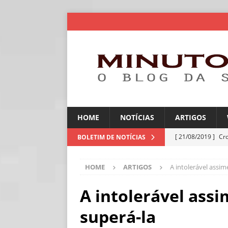
HOME
NOTÍCIAS
ARTIGOS
[ 21/08/2019 ]
Cr
BOLETIM DE NOTÍCIAS
ARTIGOS
HOME
ARTIGOS
A intolerável assi
[ 06/08/2026 ]
Amé
industriais
NOT
A intolerável ass
[ 06/08/2026 ]
IA 
superá-la
NOTÍCIAS