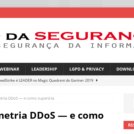
WEBINAR
LEADERSHIP
LGPD & PRIVACY
DOWNL
owdStrike é LEADER no Magic Quadrant do Gartner 2019
metria DDoS — e como superá-la
rica Latina é a segunda região mais exposta a ciberameaças
ÍCIAS
imetria DDoS — e como
amplia desafio de segurança e governança nas redes corporativas
RS