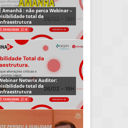
É Amanhã : não perca Webinar –
visibilidade total da
infraestrutura
25/02/2026
0
Webinar Netwrix Auditor:
visibilidade total da
infraestrutura
13/02/2026
0