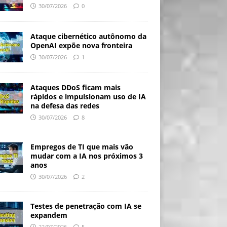
30/07/2026
0
Ataque cibernético autônomo da
OpenAI expõe nova fronteira
30/07/2026
1
Ataques DDoS ficam mais
rápidos e impulsionam uso de IA
na defesa das redes
30/07/2026
8
Empregos de TI que mais vão
mudar com a IA nos próximos 3
anos
30/07/2026
2
Testes de penetração com IA se
expandem
22/07/2026
5