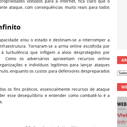
propriedades voltados para a internet, fica claro que o
tante ataque, com consequências muito reais para todos
nfinito
pacidade e/ou o estado e destinam-se a interromper a
 infraestrutura. Tornaram-se a arma online escolhida por
o à turbulência que infligem a alvos desprotegidos por
. Como os adversários aproveitam recursos online
AR
rganizações e indivíduos legítimos para lançar ataques
é nulo, enquanto os custos para defensores despreparados
WE
os os fins práticos, essencialmente recursos de ataque
der esse desequilíbrio e entender como combatê-lo é a
a.