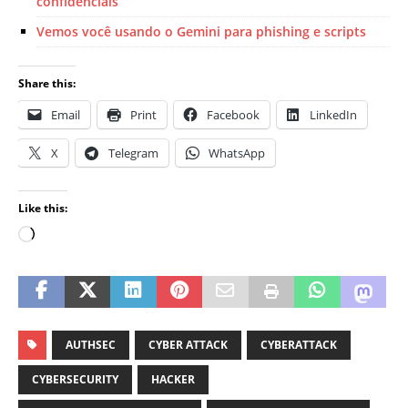
confidenciais
Vemos você usando o Gemini para phishing e scripts
Share this:
Email
Print
Facebook
LinkedIn
X
Telegram
WhatsApp
Like this:
AUTHSEC
CYBER ATTACK
CYBERATTACK
CYBERSECURITY
HACKER