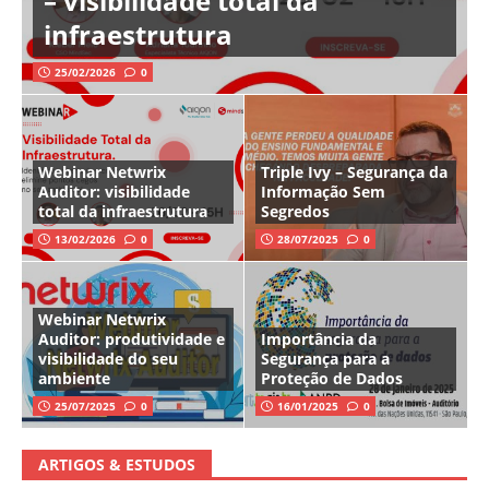
– visibilidade total da
infraestrutura
25/02/2026
0
Webinar Netwrix
Triple Ivy – Segurança da
Auditor: visibilidade
Informação Sem
total da infraestrutura
Segredos
13/02/2026
0
28/07/2025
0
Webinar Netwrix
Auditor: produtividade e
Importância da
visibilidade do seu
Segurança para a
ambiente
Proteção de Dados
25/07/2025
0
16/01/2025
0
ARTIGOS & ESTUDOS