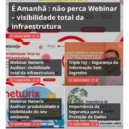
É Amanhã : não perca Webinar
– visibilidade total da
infraestrutura
25/02/2026
0
Webinar Netwrix
Triple Ivy – Segurança da
Auditor: visibilidade
Informação Sem
total da infraestrutura
Segredos
13/02/2026
0
28/07/2025
0
Webinar Netwrix
Auditor: produtividade e
Importância da
visibilidade do seu
Segurança para a
ambiente
Proteção de Dados
25/07/2025
0
16/01/2025
0