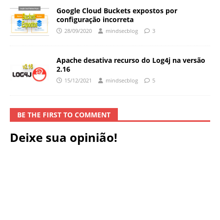
Google Cloud Buckets expostos por
configuração incorreta
28/09/2020
mindsecblog
3
Apache desativa recurso do Log4j na versão
2.16
15/12/2021
mindsecblog
5
BE THE FIRST TO COMMENT
Deixe sua opinião!