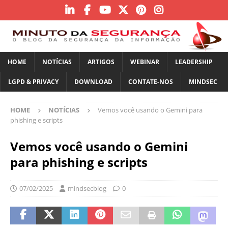
HOME
NOTÍCIAS
ARTIGOS
WEBINAR
LEADERSHIP
LGPD & PRIVACY
DOWNLOAD
CONTATE-NOS
MINDSEC
HOME
NOTÍCIAS
Vemos você usando o Gemini para
phishing e scripts
Vemos você usando o Gemini
para phishing e scripts
07/02/2025
mindsecblog
0