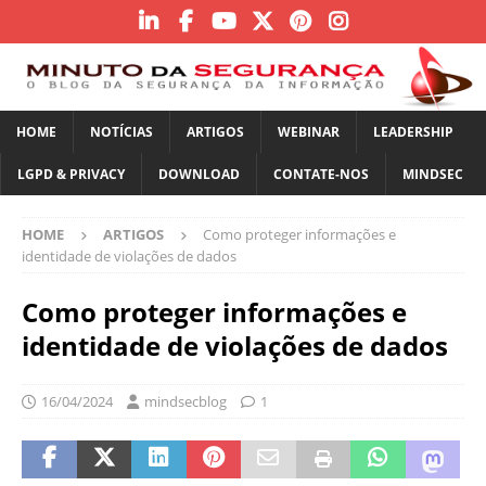
HOME
NOTÍCIAS
ARTIGOS
WEBINAR
LEADERSHIP
LGPD & PRIVACY
DOWNLOAD
CONTATE-NOS
MINDSEC
HOME
ARTIGOS
Como proteger informações e
identidade de violações de dados
Como proteger informações e
identidade de violações de dados
16/04/2024
mindsecblog
1