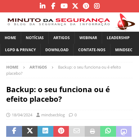
HOME
NOTÍCIAS
ARTIGOS
WEBINAR
LEADERSHIP
LGPD & PRIVACY
DOWNLOAD
CONTATE-NOS
MINDSEC
HOME
ARTIGOS
Backup: o seu funciona ou é efeito
placebo?
Backup: o seu funciona ou é
efeito placebo?
18/04/2024
mindsecblog
0