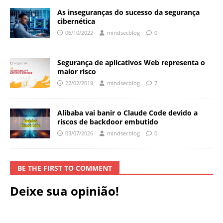
As inseguranças do sucesso da segurança
cibernética
06/10/2022
mindsecblog
0
Segurança de aplicativos Web representa o
maior risco
22/02/2019
mindsecblog
7
Alibaba vai banir o Claude Code devido a
riscos de backdoor embutido
03/07/2026
mindsecblog
0
BE THE FIRST TO COMMENT
Deixe sua opinião!