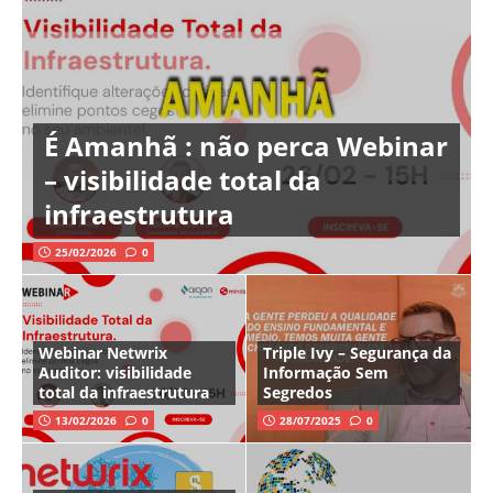
É Amanhã : não perca Webinar
– visibilidade total da
infraestrutura
25/02/2026
0
Webinar Netwrix
Triple Ivy – Segurança da
Auditor: visibilidade
Informação Sem
total da infraestrutura
Segredos
13/02/2026
0
28/07/2025
0