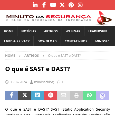
HOME
NOTÍCIAS
ARTIGOS
WEBINAR
LEADERSHIP
LGPD & PRIVACY
DOWNLOAD
CONTATE-NOS
MINDSEC
HOME
ARTIGOS
O que é SAST e DAST?
O que é SAST e DAST?
05/07/2024
mindsecblog
15
O que é SAST e DAST? SAST (Static Application Security
Testing) e DAST (Dynamic Application Security Testing) são