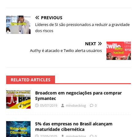
PREVIOUS
Líderes de SI são pressionados a reduzir a gravidade
dos riscos
NEXT
Authy é atacado e Twilio alerta usuários
RELATED ARTICLES
Broadcom em negociações para comprar
Symantec
05/07/2019
mindsecblog
0
5% das empresas no Brasil alcançam
maturidade cibernética
27/05/2025
mindsecblog
0