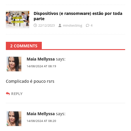
Dispositivos (e ransomware) estão por toda
parte
22/12/2023
mindsecblog
4
2 COMMENTS
Maia Mellyssa
says:
14/08/2024 AT 08:19
Complicado é pouco rsrs
REPLY
Maia Mellyssa
says:
14/08/2024 AT 08:20