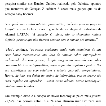
pesquisa similar nos Estados Unidos, realizada pela Deloitte, apontou
que membros da Geração Z sofriam 3 vezes mais golpes que os da
geração baby boomer.
“
Isso pode soar contra-intuitivo para muitos, inclusive para os próprios
jovens
”, afirma Helder Ferrão, gerente de estratégia de indústrias da
Akamai LATAM.
“A geração Z, afinal, são os chamados nativos
digitais, pessoas que não tiveram contato com o mundo pré-internet.
”
“
Mas
”, continua, “
as coisas acabaram sendo mais complexas do que
isso: houve recentemente uma leva de notícias sobre empregadores
reclamando dos mais jovens, de que chegam ao mercado sem saber
conceitos básicos de informática, como o que são arquivos e pastas. Por
sua experiência ser com celulares e tablets, mas não computadores.
Houve, de fato, um déficit no ensino de informática, mas os jovens são
mais rápidos em aprender – assim como adotam novas tecnologias,
adotam novos hábitos.”
Um exemplo disso é a adoção de novas tecnologias pelos mais jovens:
75,52% das pessoas entre 18 e 24 anos afirmam usar Pix para suas