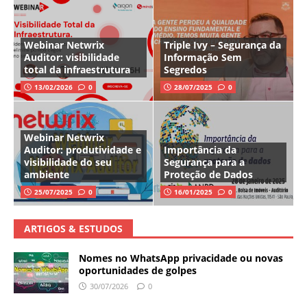
Webinar Netwrix
Triple Ivy – Segurança da
Auditor: visibilidade
Informação Sem
total da infraestrutura
Segredos
13/02/2026
0
28/07/2025
0
Webinar Netwrix
Auditor: produtividade e
Importância da
visibilidade do seu
Segurança para a
ambiente
Proteção de Dados
25/07/2025
0
16/01/2025
0
ARTIGOS & ESTUDOS
Nomes no WhatsApp privacidade ou novas
oportunidades de golpes
30/07/2026
0