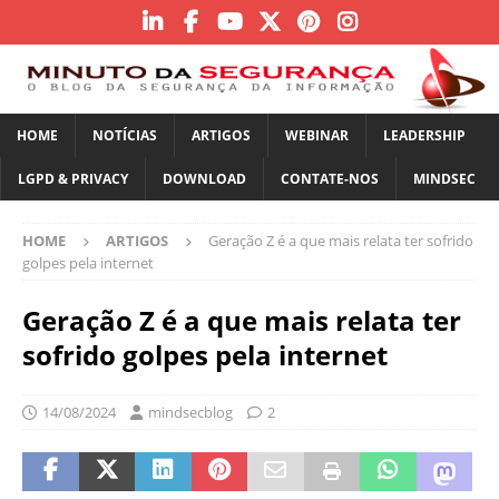
HOME
NOTÍCIAS
ARTIGOS
WEBINAR
LEADERSHIP
LGPD & PRIVACY
DOWNLOAD
CONTATE-NOS
MINDSEC
HOME
ARTIGOS
Geração Z é a que mais relata ter sofrido
golpes pela internet
Geração Z é a que mais relata ter
sofrido golpes pela internet
14/08/2024
mindsecblog
2