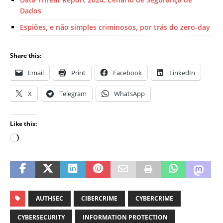
Dados
Espiões, e não simples criminosos, por trás do zero-day
Share this:
Email
Print
Facebook
LinkedIn
X
Telegram
WhatsApp
Like this:
AUTHSEC
CIBERCRIME
CYBERCRIME
CYBERSECURITY
INFORMATION PROTECTION