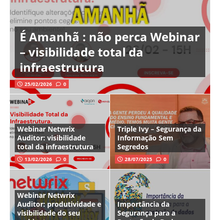
É Amanhã : não perca Webinar
– visibilidade total da
infraestrutura
25/02/2026
0
Webinar Netwrix
Triple Ivy – Segurança da
Auditor: visibilidade
Informação Sem
total da infraestrutura
Segredos
13/02/2026
0
28/07/2025
0
Webinar Netwrix
Auditor: produtividade e
Importância da
visibilidade do seu
Segurança para a