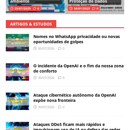
ambiente
Proteção de Dados
25/07/2025
0
16/01/2025
0
ARTIGOS & ESTUDOS
Nomes no WhatsApp privacidade ou novas
oportunidades de golpes
30/07/2026
0
O incidente da OpenAI e o fim da nossa zona
de conforto
30/07/2026
0
Ataque cibernético autônomo da OpenAI
expõe nova fronteira
30/07/2026
0
Ataques DDoS ficam mais rápidos e
impulsionam uso de IA na defesa das redes