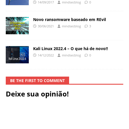
14/09/2017
mindsecblog
0
Novo ransomware baseado em REvil
30/06/2021
mindsecblog
3
Kali Linux 2022.4 – O que há de novo!!
14/12/2022
mindsecblog
0
BE THE FIRST TO COMMENT
Deixe sua opinião!