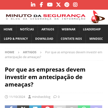
HOME
NOTÍCIAS
ARTIGOS
WEBINAR
LEADERSHIP
LGPD & PRIVACY
DOWNLOAD
CONTATE-NOS
MINDSEC
HOME
ARTIGOS
Por que as empresas devem investir em
antecipação de ameaças?
Por que as empresas devem
investir em antecipação de
ameaças?
11/10/2024
mindsecblog
0