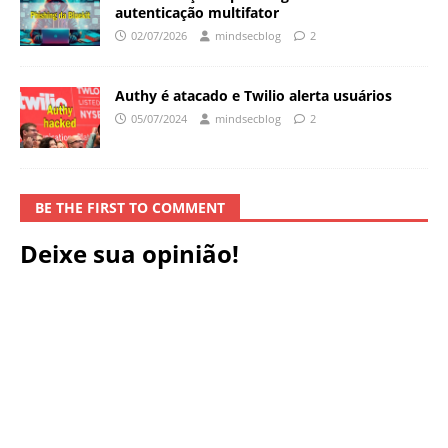
autenticação multifator
02/07/2026
mindsecblog
2
Authy é atacado e Twilio alerta usuários
05/07/2024
mindsecblog
2
BE THE FIRST TO COMMENT
Deixe sua opinião!