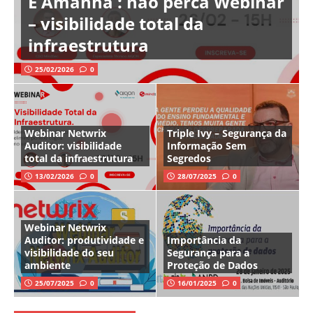
É Amanhã : não perca Webinar
– visibilidade total da
infraestrutura
25/02/2026
0
Webinar Netwrix
Triple Ivy – Segurança da
Auditor: visibilidade
Informação Sem
total da infraestrutura
Segredos
13/02/2026
0
28/07/2025
0
Webinar Netwrix
Auditor: produtividade e
Importância da
visibilidade do seu
Segurança para a
ambiente
Proteção de Dados
25/07/2025
0
16/01/2025
0