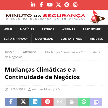
HOME
NOTÍCIAS
ARTIGOS
WEBINAR
LEADERSHIP
LGPD & PRIVACY
DOWNLOAD
CONTATE-NOS
MINDSEC
HOME
ARTIGOS
Mudanças Climáticas e a Continuidade
de Negócios
Mudanças Climáticas e a
Continuidade de Negócios
18/10/2018
mindsecblog
0