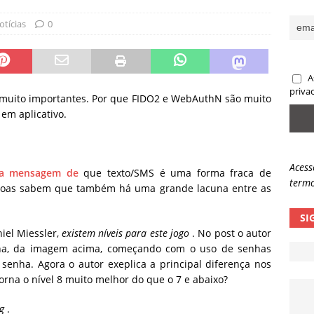
sas promessas de emprego na Meta, Disney, Coca-Cola e Spotify
otícias
0
 guardrails, a autonomia da IA se torna um risco
NOTÍCIAS
A
eleva taxa de sucesso de phishing para 54%
NOTÍCIAS
priva
o muito importantes. Por que FIDO2 e WebAuthN são muito
em aplicativo.
Acess
 a mensagem de
que texto/SMS é uma forma fraca de
termo
ssoas sabem que também há uma grande lacuna entre as
SI
niel Miessler,
existem níveis para este jogo
. No post o autor
nha, da imagem acima, começando com o uso de senhas
senha. Agora o autor exeplica a principal diferença nos
torna o nível 8 muito melhor do que o 7 e abaixo?
g
.