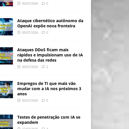
30/07/2026
0
Ataque cibernético autônomo da
OpenAI expõe nova fronteira
30/07/2026
0
Ataques DDoS ficam mais
rápidos e impulsionam uso de IA
na defesa das redes
30/07/2026
2
Empregos de TI que mais vão
mudar com a IA nos próximos 3
anos
30/07/2026
0
Testes de penetração com IA se
expandem
22/07/2026
4