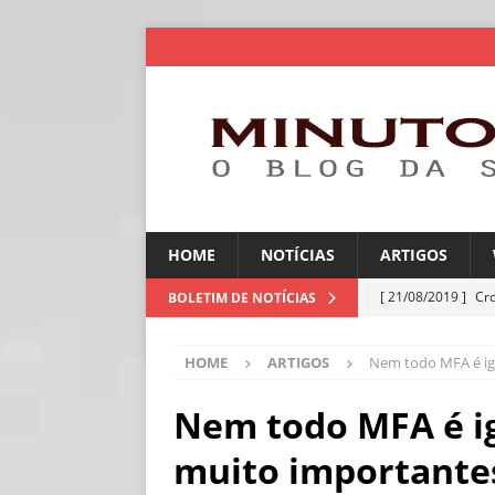
HOME
NOTÍCIAS
ARTIGOS
[ 21/08/2019 ]
Cr
BOLETIM DE NOTÍCIAS
ARTIGOS
HOME
ARTIGOS
Nem todo MFA é igu
[ 06/08/2026 ]
Amé
industriais
NOT
Nem todo MFA é ig
[ 06/08/2026 ]
IA 
muito importante
NOTÍCIAS