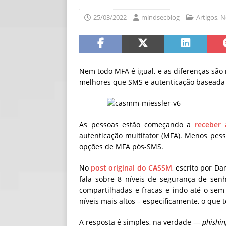
[ 06/08/2026 ]
Fal
25/03/2022
mindsecblog
Artigos
,
N
NOTÍCIAS
[ 06/08/2026 ]
Sem
[ 06/08/2026 ]
IA 
Nem todo MFA é igual, e as diferenças sã
melhores que SMS e autenticação baseada 
As pessoas estão começando a
receber
autenticação multifator (MFA). Menos pe
opções de MFA pós-SMS.
No
post original do CASSM
, escrito por Da
fala sobre 8 níveis de segurança de se
compartilhadas e fracas e indo até o sem 
níveis mais altos – especificamente, o que 
A resposta é simples, na verdade —
phishin