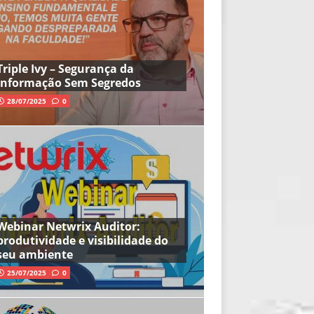
Triple Ivy – Segurança da
Informação Sem Segredos
28/07/2025
0
Webinar Netwrix Auditor:
produtividade e visibilidade do
seu ambiente
25/07/2025
0