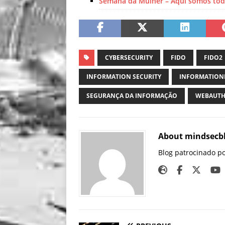
Semana da Mulher – Aqui somos tod
CYBERSECURITY
FIDO
FIDO2
INFORMATION SECURITY
INFORMATION
SEGURANÇA DA INFORMAÇÃO
WEBAUT
About mindsecb
Blog patrocinado p