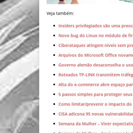
Veja também:
Insiders privilegiados são uma preo
Novo bug do Linux no módulo de fire
Ciberataques atingem níveis sem pr
Arquivos do Microsoft Office nova
Governo alemão desaconselha o uso 
Roteados TP-LINK transmitem tráfeg
Alta do e-commerce abre espaço par
5 passos simples para proteger seus
Como limitar/prevenir o impacto d
CISA adicona 95 novas vulnerabilida
Semana da Mulher – Viver expectativa