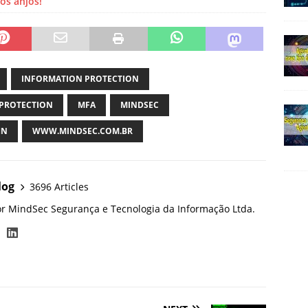
os anjos!
INFORMATION PROTECTION
PROTECTION
MFA
MINDSEC
HN
WWW.MINDSEC.COM.BR
log
3696 Articles
or MindSec Segurança e Tecnologia da Informação Ltda.