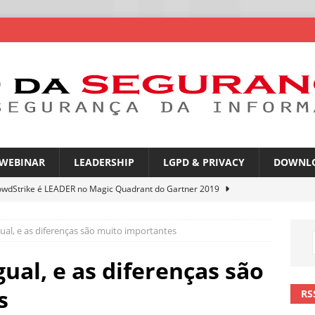
WEBINAR
LEADERSHIP
LGPD & PRIVACY
DOWNL
owdStrike é LEADER no Magic Quadrant do Gartner 2019
al, e as diferenças são muito importantes
rica Latina é a segunda região mais exposta a ciberameaças
ÍCIAS
ual, e as diferenças são
amplia desafio de segurança e governança nas redes corporativas
s
RS