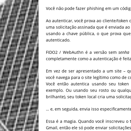
Você não pode fazer phishing em um códig
Ao autenticar, você prova ao cliente/token qu
uma solicitação assinada que é enviada ao 
usando a chave pública, o que prova que a
autenticado.
FIDO2 / WebAuthn é a versão sem
senha
completamente como a autenticação é feita
Em vez de ser apresentado a um site – qu
você navega para o site legítimo como de co
Você então autentica usando seu token 
exemplo. Ou usando seu rosto ou qualque
brilhante), seu token local cria uma solici
… e, em seguida, envia isso especificament
Essa é a magia. Quando você inscreveu o to
Gmail, então ele só pode enviar solicitaçõe