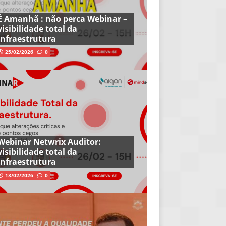
É Amanhã : não perca Webinar –
visibilidade total da
infraestrutura
25/02/2026
0
Webinar Netwrix Auditor:
visibilidade total da
infraestrutura
13/02/2026
0