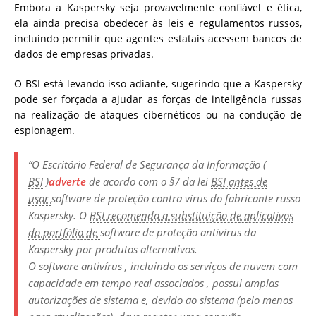
Embora a Kaspersky seja provavelmente confiável e ética,
ela ainda precisa obedecer às leis e regulamentos russos,
incluindo permitir que agentes estatais acessem bancos de
dados de empresas privadas.
O BSI está levando isso adiante, sugerindo que a Kaspersky
pode ser forçada a ajudar as forças de inteligência russas
na realização de ataques cibernéticos ou na condução de
espionagem.
“O Escritório Federal de Segurança da Informação (
BSI
)
adverte
de acordo com o §7 da lei
BSI antes de
usar
software
de proteção contra vírus do fabricante russo
Kaspersky. O
BSI recomenda a substituição de aplicativos
do portfólio de
software
de proteção antivírus da
Kaspersky por produtos alternativos.
O software
antivírus , incluindo os serviços de
nuvem
com
capacidade em tempo real associados , possui amplas
autorizações de sistema e, devido ao sistema (pelo menos