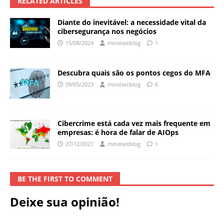
RELATED ARTICLES
Diante do inevitável: a necessidade vital da
cibersegurança nos negócios
15/08/2024
mindsecblog
1
Descubra quais são os pontos cegos do MFA
09/05/2023
mindsecblog
6
Cibercrime está cada vez mais frequente em
empresas: é hora de falar de AIOps
27/12/2021
mindsecblog
1
BE THE FIRST TO COMMENT
Deixe sua opinião!