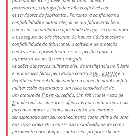
para atualizações), deve manter uma conexão
permanente, criptografada e não verificável com
os
servidores
do fabricante . Portanto, a confiança na
confiabilidade e autoproteção de um fabricante, bem
como em sua autêntica capacidade de agir, é crucial para
o uso seguro de tais sistemas. Se houver dúvidas sobre a
confiabilidade do fabricante, o
software de
proteção
contra vírus representa um risco específico para a
infraestrutura de
TI
a ser protegida.
As ações das forças militares e/ou de inteligência na Rússia
e as ameaças feitas pela Rússia contra a
UE
,
a OTAN
e a
República Federal da Alemanha no curso do atual conflito
militar estão associadas a um risco considerável de
um ataque de
TI bem-sucedido.
Um fabricante russo
de
TI
pode realizar operações ofensivas por conta própria, ser
forçado a atacar sistemas-alvo contra sua vontade,
ser espionado sem seu conhecimento como vítima de uma
operação
cibernética ou ser usado indevidamente como
ferramenta para ataques contra seus próprios clientes.