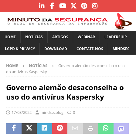
HOME
NOTÍCIAS
ARTIGOS
WEBINAR
LEADERSHIP
LGPD & PRIVACY
DOWNLOAD
CONTATE-NOS
MINDSEC
HOME
NOTÍCIAS
Governo alemão desaconselha o uso
do antivírus Kaspersky
Governo alemão desaconselha o
uso do antivírus Kaspersky
17/03/2022
mindsecblog
0