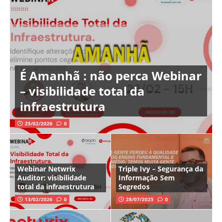
É Amanhã : não perca Webinar
– visibilidade total da
infraestrutura
25/02/2026
0
Webinar Netwrix
Triple Ivy – Segurança da
Auditor: visibilidade
Informação Sem
total da infraestrutura
Segredos
13/02/2026
0
28/07/2025
0