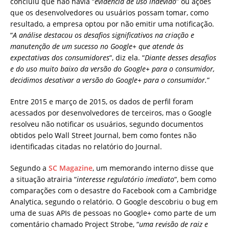
concluiu que não havia “
evidência de uso indevido
” ou ações
que os desenvolvedores ou usuários possam tomar, como
resultado, a empresa optou por não emitir uma notificação.
“
A análise destacou os desafios significativos na criação e
manutenção de um sucesso no Google+ que atende às
expectativas dos consumidores
“, diz ela. “
Diante desses desafios
e do uso muito baixo da versão do Google+ para o consumidor,
decidimos desativar a versão do Google+ para o consumidor.
”
Entre 2015 e março de 2015, os dados de perfil foram
acessados ​​por desenvolvedores de terceiros, mas o Google
resolveu não notificar os usuários, segundo documentos
obtidos pelo Wall Street Journal, bem como fontes não
identificadas citadas no relatório do Journal.
Segundo a
SC Magazine
, um memorando interno disse que
a situação atrairia “
interesse regulatório imediato
“, bem como
comparações com o desastre do Facebook com a Cambridge
Analytica, segundo o relatório. O Google descobriu o bug em
uma de suas APIs de pessoas no Google+ como parte de um
comentário chamado Project Strobe, “
uma revisão de raiz e