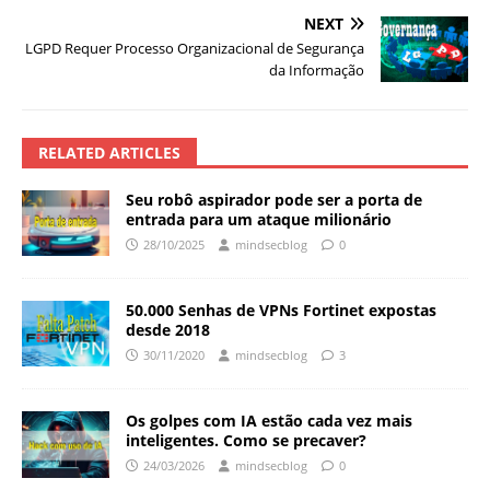
NEXT
LGPD Requer Processo Organizacional de Segurança
da Informação
RELATED ARTICLES
Seu robô aspirador pode ser a porta de
entrada para um ataque milionário
28/10/2025
mindsecblog
0
50.000 Senhas de VPNs Fortinet expostas
desde 2018
30/11/2020
mindsecblog
3
Os golpes com IA estão cada vez mais
inteligentes. Como se precaver?
24/03/2026
mindsecblog
0