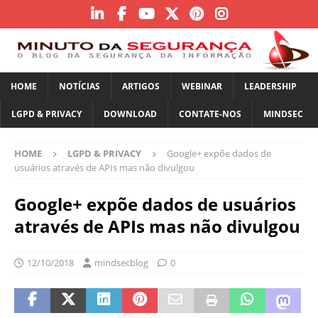
HOME
NOTÍCIAS
ARTIGOS
WEBINAR
LEADERSHIP
LGPD & PRIVACY
DOWNLOAD
CONTATE-NOS
MINDSEC
HOME
LGPD & PRIVACY
Google+ expõe dados de
usuários através de APIs mas não divulgou
Google+ expõe dados de usuários
através de APIs mas não divulgou
12/10/2018
mindsecblog
0