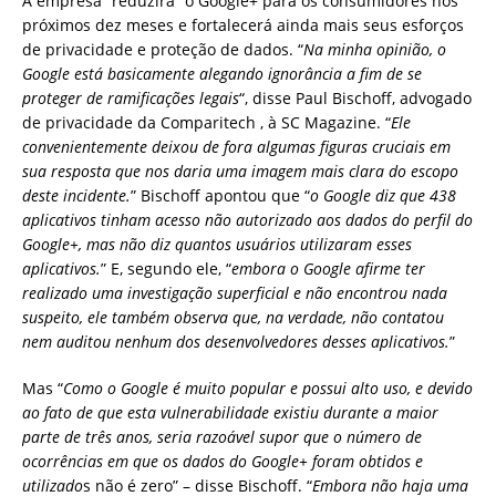
A empresa “reduzirá” o Google+ para os consumidores nos
próximos dez meses e fortalecerá ainda mais seus esforços
de privacidade e proteção de dados. “
Na minha opinião, o
Google está basicamente alegando ignorância a fim de se
proteger de ramificações legais
“, disse Paul Bischoff, advogado
de privacidade da Comparitech , à SC Magazine. “
Ele
convenientemente deixou de fora algumas figuras cruciais em
sua resposta que nos daria uma imagem mais clara do escopo
deste incidente.
” Bischoff apontou que “
o Google diz que 438
aplicativos tinham acesso não autorizado aos dados do perfil do
Google+, mas não diz quantos usuários utilizaram esses
aplicativos.
” E, segundo ele, “
embora o Google afirme ter
realizado uma investigação superficial e não encontrou nada
suspeito, ele também observa que, na verdade, não contatou
nem auditou nenhum dos desenvolvedores desses aplicativos.
”
Mas “
Como o Google é muito popular e possui alto uso, e devido
ao fato de que esta vulnerabilidade existiu durante a maior
parte de três anos, seria razoável supor que o número de
ocorrências em que os dados do Google+ foram obtidos e
utilizado
s não é zero” – disse Bischoff. “
Embora não haja uma