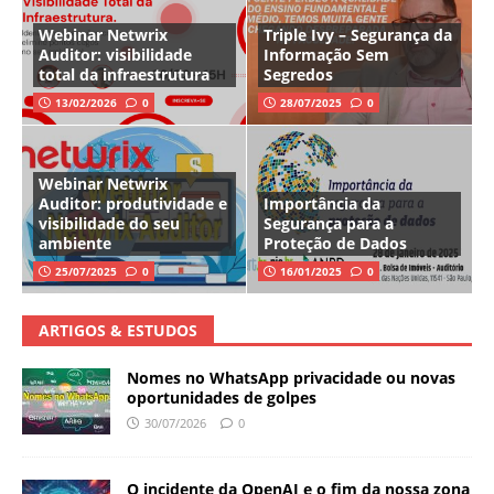
Webinar Netwrix
Triple Ivy – Segurança da
Auditor: visibilidade
Informação Sem
total da infraestrutura
Segredos
13/02/2026
0
28/07/2025
0
Webinar Netwrix
Auditor: produtividade e
Importância da
visibilidade do seu
Segurança para a
ambiente
Proteção de Dados
25/07/2025
0
16/01/2025
0
ARTIGOS & ESTUDOS
Nomes no WhatsApp privacidade ou novas
oportunidades de golpes
30/07/2026
0
O incidente da OpenAI e o fim da nossa zona