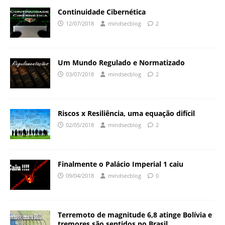
Continuidade Cibernética
12/07/2018
mindsecblog
2
Um Mundo Regulado e Normatizado
03/07/2018
mindsecblog
2
Riscos x Resiliência, uma equação difícil
02/05/2018
mindsecblog
2
Finalmente o Palácio Imperial 1 caiu
09/04/2018
mindsecblog
0
Terremoto de magnitude 6,8 atinge Bolívia e
tremores são sentidos no Brasil