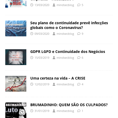
13/03/2020
mindsecblog
5
Seu plano de continuidade prevê infecções
globais como o Coronavírus?
09/03/2020
mindsecblog
9
GDPR LGPD e Continuidade dos Negócios
15/03/2019
mindsecblog
6
Uma certeza na vida – A CRISE
12/02/2019
mindsecblog
4
BRUMADINHO: QUEM SÃO OS CULPADOS?
31/01/2019
mindsecblog
1