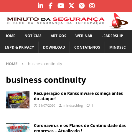
HOME
NOTÍCIAS
ARTIGOS
WEBINAR
LEADERSHIP
LGPD & PRIVACY
DOWNLOAD
CONTATE-NOS
MINDSEC
HOME
business continuity
business continuity
Recuperação de Ransomware começa antes
do ataque!
31/07/2020
mindsecblog
1
Coronavírus e os Planos de Continuidade das
empresas – Atualizado !