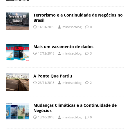
Terrorismo e a Continuidade de Negócios no
Brasil
14/01/2019
mindsecblog
0
Mais um vazamento de dados
17/12/2018
mindsecblog
3
A Ponte Que Partiu
26/11/2018
mindsecblog
2
Mudanças Climáticas e a Continuidade de
Negócios
18/10/2018
mindsecblog
0