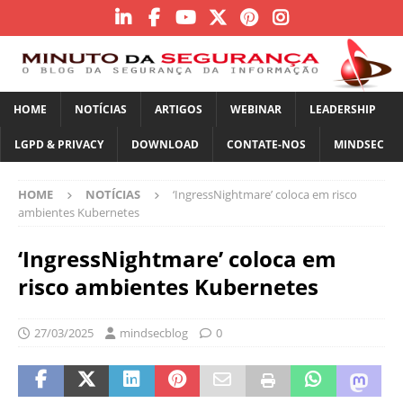
HOME
NOTÍCIAS
ARTIGOS
WEBINAR
LEADERSHIP
LGPD & PRIVACY
DOWNLOAD
CONTATE-NOS
MINDSEC
HOME
NOTÍCIAS
‘IngressNightmare’ coloca em risco
ambientes Kubernetes
‘IngressNightmare’ coloca em
risco ambientes Kubernetes
27/03/2025
mindsecblog
0