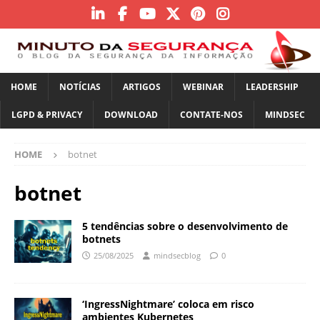
HOME
NOTÍCIAS
ARTIGOS
WEBINAR
LEADERSHIP
LGPD & PRIVACY
DOWNLOAD
CONTATE-NOS
MINDSEC
HOME
botnet
botnet
5 tendências sobre o desenvolvimento de
botnets
25/08/2025
mindsecblog
0
‘IngressNightmare’ coloca em risco
ambientes Kubernetes