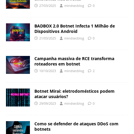
27/03/2025
mindsecblog
0
BADBOX 2.0 Botnet Infecta 1 Milhão de
Dispositivos Android
21/03/2025
mindsecblog
0
Campanha massiva de RCE transforma
roteadores em botnet
10/10/2023
mindsecblog
2
Botnet Mirai: eletrodomésticos podem
atacar usuários?
29/09/2023
mindsecblog
0
Como se defender de ataques DDoS com
botnets