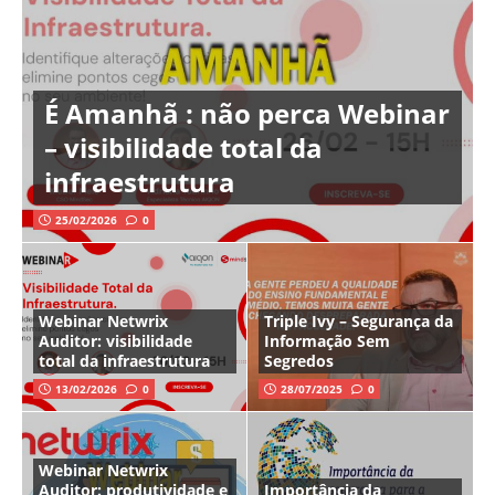
É Amanhã : não perca Webinar
– visibilidade total da
infraestrutura
25/02/2026
0
Webinar Netwrix
Triple Ivy – Segurança da
Auditor: visibilidade
Informação Sem
total da infraestrutura
Segredos
13/02/2026
0
28/07/2025
0
Webinar Netwrix
Auditor: produtividade e
Importância da