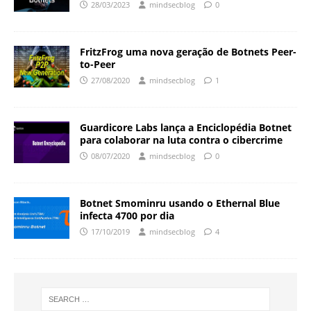
28/03/2023
mindsecblog
0
FritzFrog uma nova geração de Botnets Peer-
to-Peer
27/08/2020
mindsecblog
1
Guardicore Labs lança a Enciclopédia Botnet
para colaborar na luta contra o cibercrime
08/07/2020
mindsecblog
0
Botnet Smominru usando o Ethernal Blue
infecta 4700 por dia
17/10/2019
mindsecblog
4