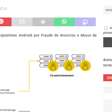
sas promessas de emprego na Meta, Disney, Coca-Cola e Spotify
0
 guardrails, a autonomia da IA se torna um risco
NOTÍCIAS
A
eleva taxa de sucesso de phishing para 54%
NOTÍCIAS
priva
ispositivos Android por Fraude de Anúncios e Abuso de
Acess
termo
SI