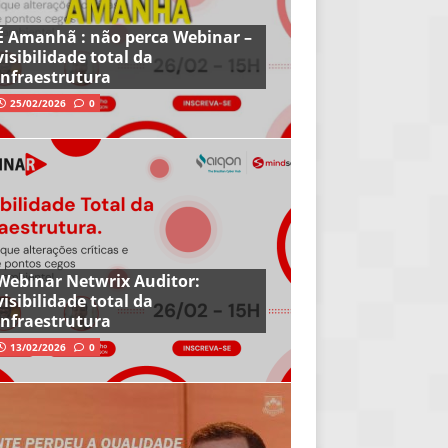
É Amanhã : não perca Webinar –
visibilidade total da
infraestrutura
25/02/2026
0
Webinar Netwrix Auditor:
visibilidade total da
infraestrutura
13/02/2026
0