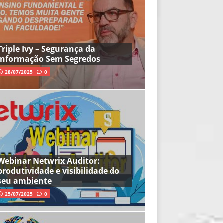
Triple Ivy – Segurança da
Informação Sem Segredos
28/07/2025
0
Webinar Netwrix Auditor:
produtividade e visibilidade do
seu ambiente
25/07/2025
0