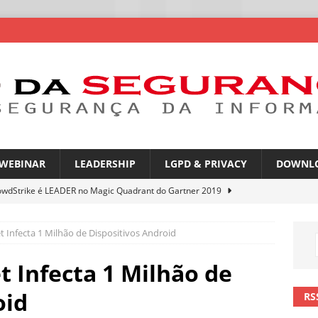
WEBINAR
LEADERSHIP
LGPD & PRIVACY
DOWNL
owdStrike é LEADER no Magic Quadrant do Gartner 2019
 Infecta 1 Milhão de Dispositivos Android
rica Latina é a segunda região mais exposta a ciberameaças
ÍCIAS
 Infecta 1 Milhão de
amplia desafio de segurança e governança nas redes corporativas
oid
RS