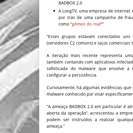
BADBOX 2.0
A LongTV, uma empresa de internet e
por trás de uma campanha de frau
como “
gêmeo do mal
“
“
“Esses grupos estavam conectados uns 
(servidores C2 comuns) e laços comerciais 
A iteração mais recente representa uma
também contando com aplicativos infectado
sofisticada do malware que envolve a m
configurar a persistência.
Curiosamente, há algumas evidências que
malware conhecido por visar especificame
“A ameaça BADBOX 2.0 em particular é at
aberta da operação”, acrescentou a empres
podem ser instruídos a realizar qualqu
ameaça.”