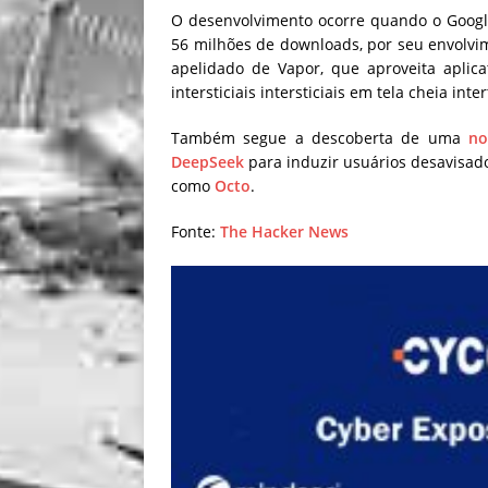
O desenvolvimento ocorre quando o Goog
56 milhões de downloads, por seu envolv
apelidado de Vapor, que aproveita aplic
intersticiais intersticiais em tela cheia int
Também segue a descoberta de uma
no
DeepSeek
para induzir usuários desavisad
como
Octo
.
Fonte:
The Hacker News