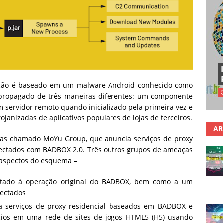
ação é baseado em um malware Android conhecido como
propagado de três maneiras diferentes: um componente
m servidor remoto quando inicializado pela primeira vez e
ojanizadas de aplicativos populares de lojas de terceiros.
AR
ças chamado MoYu Group, que anuncia serviços de proxy
nfectados com BADBOX 2.0. Três outros grupos de ameaças
 aspectos do esquema –
ectado à operação original do BADBOX, bem como a um
fectados
 a serviços de proxy residencial baseados em BADBOX e
os em uma rede de sites de jogos HTML5 (H5) usando