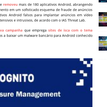
le
removeu
mais de 180 aplicativos Android, abrangendo
imento em um sofisticado esquema de fraude de anúncios
ativos Android falsos para implantar anúncios em vídeo
ertensivos e intrusivos, de acordo com o IAS Threat Lab.
va campanha
que emprega
sites de isca com o tema
os a baixar um malware bancário para Android conhecido