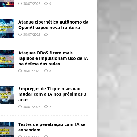
30/07/2026
0
Ataque cibernético autônomo da
OpenAI expõe nova fronteira
30/07/2026
1
Ataques DDoS ficam mais
rápidos e impulsionam uso de IA
na defesa das redes
30/07/2026
8
Empregos de TI que mais vão
mudar com a IA nos próximos 3
anos
30/07/2026
2
Testes de penetração com IA se
expandem
22/07/2026
5