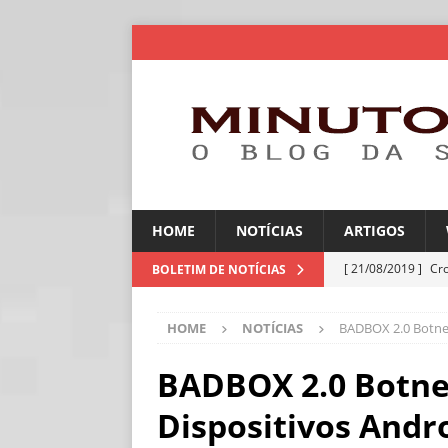
HOME
NOTÍCIAS
ARTIGOS
[ 21/08/2019 ]
Cr
BOLETIM DE NOTÍCIAS
ARTIGOS
HOME
NOTÍCIAS
BADBOX 2.0 Botnet
[ 06/08/2026 ]
Amé
industriais
NOT
BADBOX 2.0 Botnet
[ 06/08/2026 ]
IA 
Dispositivos Andr
NOTÍCIAS