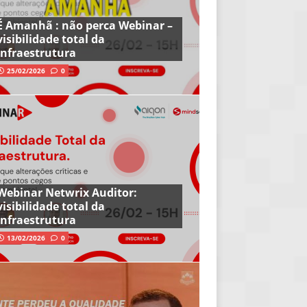
É Amanhã : não perca Webinar –
visibilidade total da
infraestrutura
25/02/2026
0
Webinar Netwrix Auditor:
visibilidade total da
infraestrutura
13/02/2026
0