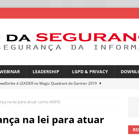
WEBINAR
LEADERSHIP
LGPD & PRIVACY
DOWNL
owdStrike é LEADER no Magic Quadrant do Gartner 2019
ça na lei para atuar como ANPD
rica Latina é a segunda região mais exposta a ciberameaças
ÍCIAS
ça na lei para atuar
amplia desafio de segurança e governança nas redes corporativas
RS