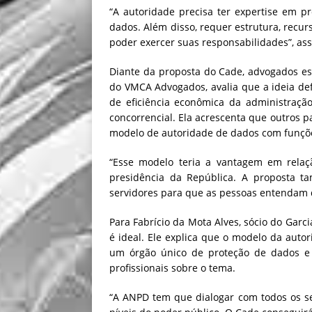
“A autoridade precisa ter expertise em p
dados. Além disso, requer estrutura, recu
poder exercer suas responsabilidades”, as
Diante da proposta do Cade, advogados es
do VMCA Advogados, avalia que a ideia de
de eficiência econômica da administraçã
concorrencial. Ela acrescenta que outros 
modelo de autoridade de dados com funçõe
“Esse modelo teria a vantagem em relaç
presidência da República. A proposta t
servidores para que as pessoas entendam 
Para Fabrício da Mota Alves, sócio do Gar
é ideal. Ele explica que o modelo da auto
um órgão único de proteção de dados e p
profissionais sobre o tema.
“A ANPD tem que dialogar com todos os se