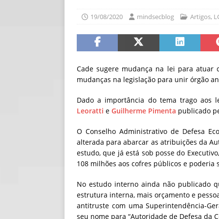
[ 06/08/2026 ]
Fal
19/08/2020
mindsecblog
Artigos
,
L
NOTÍCIAS
[ 06/08/2026 ]
Sem
[ 06/08/2026 ]
IA 
Cade sugere mudança na lei para atuar c
mudanças na legislação para unir órgão ant
Dado a importância do tema trago aos le
Leoratti
e
Guilherme Pimenta
publicado pe
O Conselho Administrativo de Defesa Eco
alterada para abarcar as atribuições da A
estudo, que já está sob posse do Executiv
108 milhões aos cofres públicos e poderia s
No estudo interno ainda não publicado q
estrutura interna, mais orçamento e pessoa
antitruste com uma Superintendência-Gera
seu nome para “Autoridade de Defesa da C