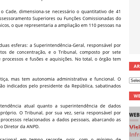
 o Cade, dimensiona-se necessário o quantitativo de 41
ssessoramento Superiores ou Funções Comissionadas do
nicos, o que representaria a ampliação em 110 pessoas na
duas esferas: a Superintendência-Geral, responsável por
 atos de concentração, e o Tribunal, composto por sete
processos e fusões e aquisições. No total, o órgão tem
AR
stiça, mas tem autonomia administrativa e funcional. O
são indicados pelo presidente da República, sabatinados
WE
ntendência atual quanto a superintendência de dados
próprio. O Tribunal, por sua vez, seria responsável por
s processos relacionados a dados pessoais, abarcando as
o Diretor da ANPD.
peracional em tempo recorde, pois, com o mínimo de