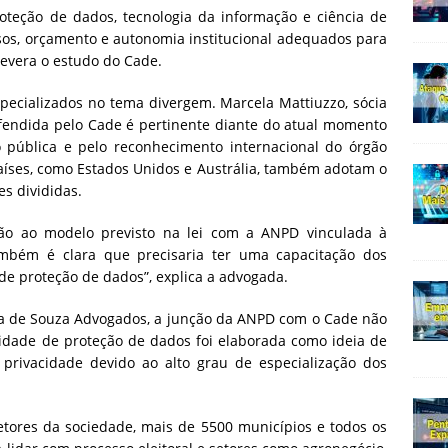
roteção de dados, tecnologia da informação e ciência de
rsos, orçamento e autonomia institucional adequados para
severa o estudo do Cade.
pecializados no tema divergem. Marcela Mattiuzzo, sócia
fendida pelo Cade é pertinente diante do atual momento
o pública e pelo reconhecimento internacional do órgão
países, como Estados Unidos e Austrália, também adotam o
s divididas.
ão ao modelo previsto na lei com a ANPD vinculada à
ambém é clara que precisaria ter uma capacitação dos
de proteção de dados”, explica a advogada.
cia de Souza Advogados, a junção da ANPD com o Cade não
ridade de proteção de dados foi elaborada como ideia de
rivacidade devido ao alto grau de especialização dos
tores da sociedade, mais de 5500 municípios e todos os