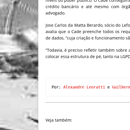
níveis do poder público. O Cade conseguirá
crédito bancário e até mesmo com órgão
advogado.
Jose Carlos da Matta Berardo, sócio do Lef
avalia que o Cade preenche todos os requ
de dados, “cuja criação e funcionamento sã
“Todavia, é preciso refletir também sobre 
colocar essa estrutura de pé, tanto na LGP
Por: 
Alexandre Leoratti
 e 
Guilher
Veja também: