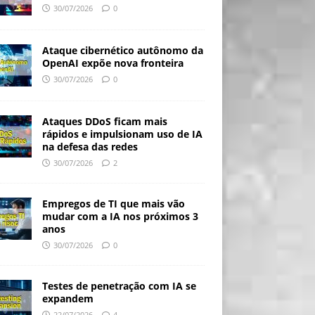
30/07/2026
0
Ataque cibernético autônomo da
OpenAI expõe nova fronteira
30/07/2026
0
Ataques DDoS ficam mais
rápidos e impulsionam uso de IA
na defesa das redes
30/07/2026
2
Empregos de TI que mais vão
mudar com a IA nos próximos 3
anos
30/07/2026
0
Testes de penetração com IA se
expandem
22/07/2026
4