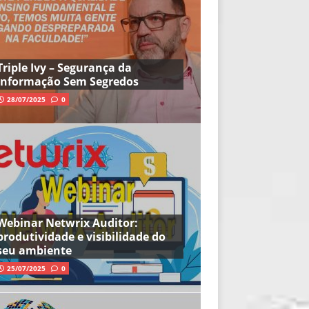
Triple Ivy – Segurança da
Informação Sem Segredos
28/07/2025
0
Webinar Netwrix Auditor:
produtividade e visibilidade do
seu ambiente
25/07/2025
0