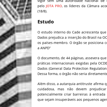
vigor sem uma autoridade nacional de 
pelo
JOTA
PRO
, os líderes da Câmara aco
(18/8).
Estudo
O estudo interno do Cade acrescenta que
Dados prejudica a inserção do Brasil na O
os países-membro. O órgão se posiciona co
a ANPD”
O documento, de 44 páginas, assevera que
práticas internacionais exigidas pela OC
Dados (General Data Protection Regulatio
Dessa forma, o órgão não seria diretamente
Além disso, a autarquia antitruste afirma 
cuidadosa, mas não devem prejudicar 
potencialmente criar barreiras à entrad
que sejam insuperáveis aos pequenos age