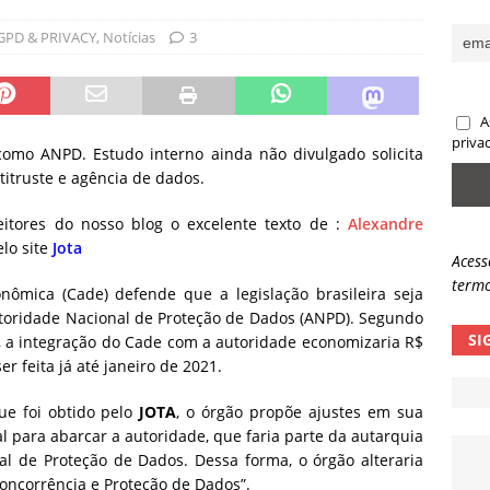
sas promessas de emprego na Meta, Disney, Coca-Cola e Spotify
GPD & PRIVACY
,
Notícias
3
 guardrails, a autonomia da IA se torna um risco
NOTÍCIAS
A
eleva taxa de sucesso de phishing para 54%
NOTÍCIAS
priva
omo ANPD. Estudo interno ainda não divulgado solicita
itruste e agência de dados.
itores do nosso blog o excelente texto de :
Alexandre
lo site
Jota
Acess
termo
nômica (Cade) defende que a legislação brasileira seja
utoridade Nacional de Proteção de Dados (ANPD). Segundo
SI
o, a integração do Cade com a autoridade economizaria R$
er feita já até janeiro de 2021.
ue foi obtido pelo
JOTA
, o órgão propõe ajustes em sua
l para abarcar a autoridade, que faria parte da autarquia
l de Proteção de Dados. Dessa forma, o órgão alteraria
oncorrência e Proteção de Dados”.