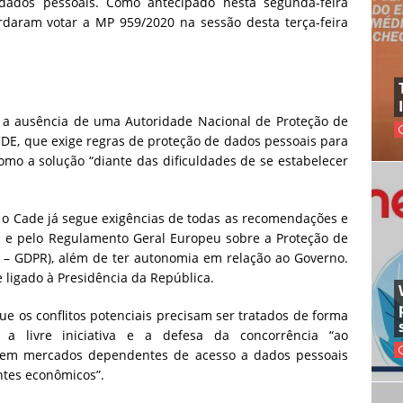
dados pessoais. Como antecipado nesta segunda-feira
rdaram votar a MP 959/2020 na sessão desta terça-feira
 a ausência de uma Autoridade Nacional de Proteção de
CDE, que exige regras de proteção de dados pessoais para
mo a solução “diante das dificuldades de se estabelecer
 o Cade já segue exigências de todas as recomendações e
DE e pelo Regulamento Geral Europeu sobre a Proteção de
n – GDPR), além de ter autonomia em relação ao Governo.
 ligado à Presidência da República.
que os conflitos potenciais precisam ser tratados de forma
a livre iniciativa e a defesa da concorrência “ao
a em mercados dependentes de acesso a dados pessoais
ntes econômicos”.