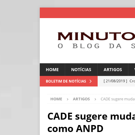
HOME
NOTÍCIAS
ARTIGOS
[ 21/08/2019 ]
Cr
BOLETIM DE NOTÍCIAS
ARTIGOS
HOME
ARTIGOS
CADE sugere mudan
[ 06/08/2026 ]
Amé
industriais
NOT
CADE sugere mudan
[ 06/08/2026 ]
IA 
como ANPD
NOTÍCIAS