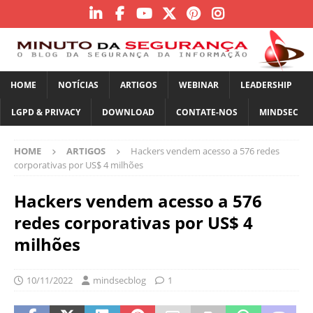
HOME
NOTÍCIAS
ARTIGOS
WEBINAR
LEADERSHIP
LGPD & PRIVACY
DOWNLOAD
CONTATE-NOS
MINDSEC
HOME
ARTIGOS
Hackers vendem acesso a 576 redes
corporativas por US$ 4 milhões
Hackers vendem acesso a 576
redes corporativas por US$ 4
milhões
10/11/2022
mindsecblog
1