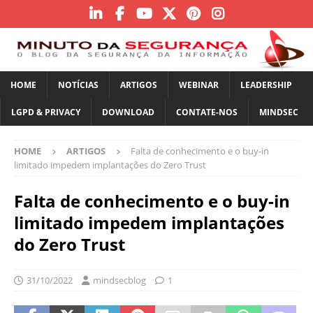
HOME
NOTÍCIAS
ARTIGOS
WEBINAR
LEADERSHIP
LGPD & PRIVACY
DOWNLOAD
CONTATE-NOS
MINDSEC
HOME
ARTIGOS
Falta de conhecimento e o buy-in
limitado impedem implantações do Zero Trust
Falta de conhecimento e o buy-in
limitado impedem implantações
do Zero Trust
31/10/2022
mindsecblog
1