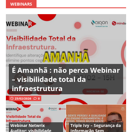
WEBINARS
É Amanhã : não perca Webinar
– visibilidade total da
infraestrutura
25/02/2026
0
Webinar Netwrix
Triple Ivy – Segurança da
Auditor: visibilidade
Informação Sem