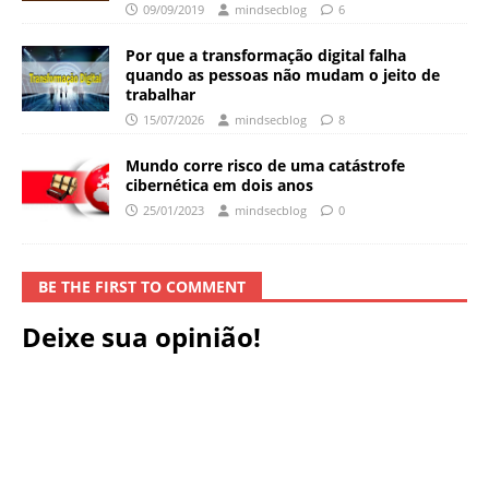
09/09/2019
mindsecblog
6
Por que a transformação digital falha
quando as pessoas não mudam o jeito de
trabalhar
15/07/2026
mindsecblog
8
Mundo corre risco de uma catástrofe
cibernética em dois anos
25/01/2023
mindsecblog
0
BE THE FIRST TO COMMENT
Deixe sua opinião!