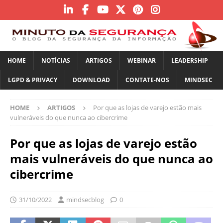
HOME
NOTÍCIAS
ARTIGOS
WEBINAR
LEADERSHIP
LGPD & PRIVACY
DOWNLOAD
CONTATE-NOS
MINDSEC
HOME
ARTIGOS
Por que as lojas de varejo estão mais
vulneráveis ​​do que nunca ao cibercrime
Por que as lojas de varejo estão
mais vulneráveis ​​do que nunca ao
cibercrime
31/10/2022
mindsecblog
0