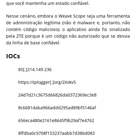
que você mantenha um estado confiável.
Nesse cenário, embora o Weave Scope seja uma ferramenta
de administração legítima (não é malware e, portanto, não
contém código malicioso), o aplicativo ainda foi sinalizado
pela ZTE porque é um código não autorizado que se desvia
da linha de base confiável.
IOCs
85[.]214.149.236
https://iplogger[.]org/2Xvkv5
24d7d21c3675d66826da0372369ec3e8
8c6681daba966addd295ad89bf5146af
656eca480e2161e8645f9b29af7e4762
8ffdba0c9708f153237aabb7d386d083