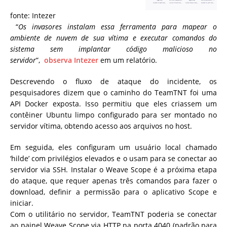
fonte: Intezer
“
Os invasores instalam essa ferramenta para mapear o
ambiente de nuvem de sua vítima e executar comandos do
sistema sem implantar código malicioso no
servidor
”,
observa
Intezer
em um relatório.
Descrevendo o fluxo de ataque do incidente, os
pesquisadores dizem que o caminho do TeamTNT foi uma
API Docker exposta. Isso permitiu que eles criassem um
contêiner Ubuntu limpo configurado para ser montado no
servidor vítima, obtendo acesso aos arquivos no host.
Em seguida, eles configuram um usuário local chamado
‘hilde’ com privilégios elevados e o usam para se conectar ao
servidor via SSH. Instalar o Weave Scope é a próxima etapa
do ataque, que requer apenas três comandos para fazer o
download, definir a permissão para o aplicativo Scope e
iniciar.
Com o utilitário no servidor, TeamTNT poderia se conectar
ao painel Weave Scope via HTTP na porta 4040 (padrão para