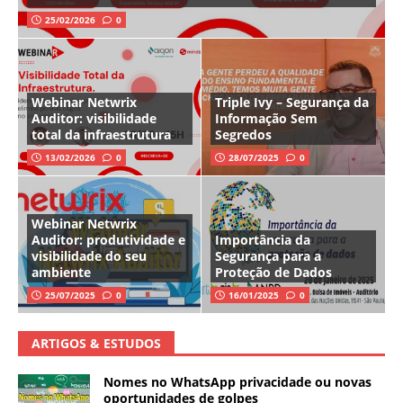
25/02/2026
0
Webinar Netwrix
Triple Ivy – Segurança da
Auditor: visibilidade
Informação Sem
total da infraestrutura
Segredos
13/02/2026
0
28/07/2025
0
Webinar Netwrix
Auditor: produtividade e
Importância da
visibilidade do seu
Segurança para a
ambiente
Proteção de Dados
25/07/2025
0
16/01/2025
0
ARTIGOS & ESTUDOS
Nomes no WhatsApp privacidade ou novas
oportunidades de golpes