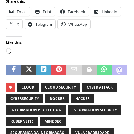
Share this:
Email
Print
Facebook
LinkedIn
X
Telegram
WhatsApp
Like this:
CLOUD
CLOUD SECURITY
CYBER ATTACK
CYBERSECURITY
DOCKER
HACKER
INFORMATION PROTECTION
INFORMATION SECURITY
KUBERNETES
MINDSEC
SEGURANÇA DA INFORMAÇÃO
VULNERABILIDADE