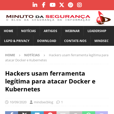
HOME
NOTÍCIAS
ARTIGOS
WEBINAR
LEADERSHIP
LGPD & PRIVACY
DOWNLOAD
CONTATE-NOS
MINDSEC
HOME
NOTÍCIAS
Hackers usam ferramenta legítima para
atacar Docker e Kubernetes
Hackers usam ferramenta
legítima para atacar Docker e
Kubernetes
10/09/2020
mindsecblog
1