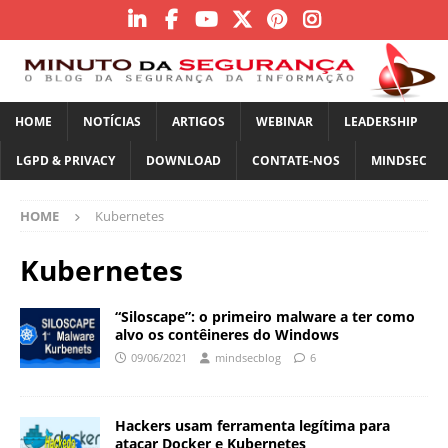
HOME
NOTÍCIAS
ARTIGOS
WEBINAR
LEADERSHIP
LGPD & PRIVACY
DOWNLOAD
CONTATE-NOS
MINDSEC
HOME
Kubernetes
Kubernetes
“Siloscape”: o primeiro malware a ter como
alvo os contêineres do Windows
09/06/2021
mindsecblog
6
Hackers usam ferramenta legítima para
atacar Docker e Kubernetes