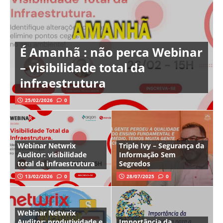
É Amanhã : não perca Webinar
– visibilidade total da
infraestrutura
25/02/2026
0
Webinar Netwrix
Triple Ivy – Segurança da
Auditor: visibilidade
Informação Sem
total da infraestrutura
Segredos
13/02/2026
0
28/07/2025
0
Webinar Netwrix
Auditor: produtividade e
Importância da