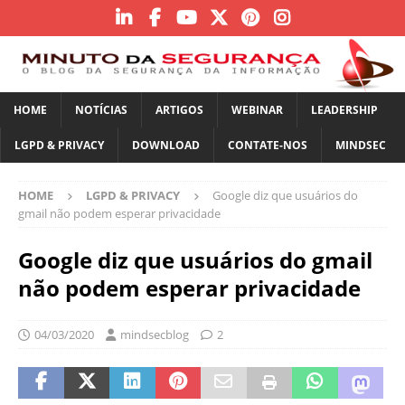
HOME
NOTÍCIAS
ARTIGOS
WEBINAR
LEADERSHIP
LGPD & PRIVACY
DOWNLOAD
CONTATE-NOS
MINDSEC
HOME
LGPD & PRIVACY
Google diz que usuários do
gmail não podem esperar privacidade
Google diz que usuários do gmail
não podem esperar privacidade
04/03/2020
mindsecblog
2